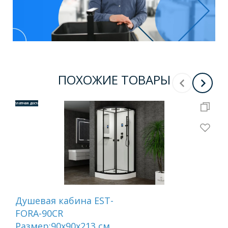
ПОХОЖИЕ ТОВАРЫ
Бесплатная доставка
Бесплатная 
Душевая кабина EST-
Ка
FORA-90CR
бе
Размер:90х90х213 см
80C