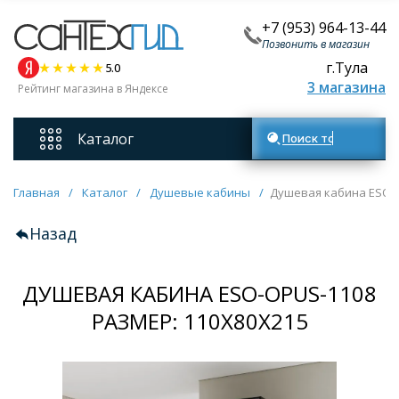
+7 (953) 964-13-44
Позвонить в магазин
г.Тула
5.0
3 магазина
Рейтинг магазина в Яндексе
Каталог
Поиск товаров
Смесители
Главная
/
Каталог
/
Душевые кабины
/
Душевая кабина ESO-O
Назад
Унитазы
ДУШЕВАЯ КАБИНА ESO-OPUS-1108
Мебель для ванных комнат
РАЗМЕР: 110Х80Х215
Ванны
Кухонные мойки