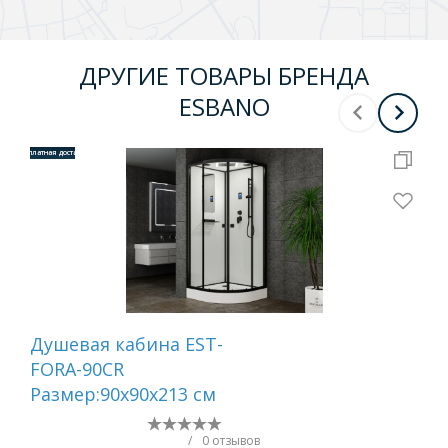
ДРУГИЕ ТОВАРЫ БРЕНДА
ESBANO
Бесплатная доставка
Бесплатная 
Душевая кабина EST-
Ка
FORA-90CR
бе
Размер:90х90х213 см
80C
21
/
0 отзывов