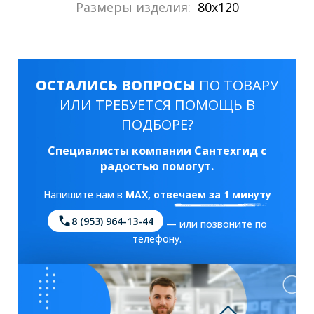
Размеры изделия:
80x120
ОСТАЛИСЬ ВОПРОСЫ
ПО ТОВАРУ
ИЛИ ТРЕБУЕТСЯ ПОМОЩЬ В
ПОДБОРЕ?
Специалисты компании Сантехгид с
радостью помогут.
Напишите нам в
MAX
, отвечаем за 1 минуту
8 (953) 964-13-44
— или позвоните по
телефону.