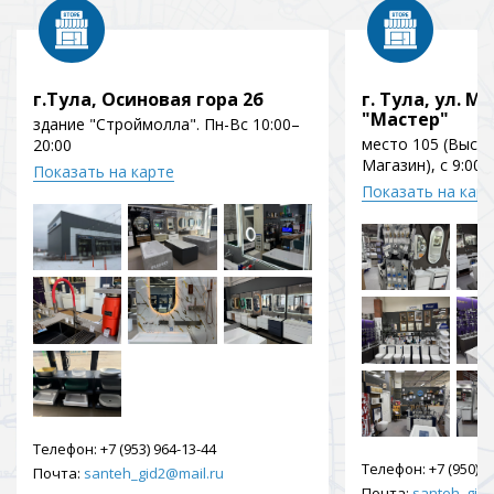
г.Тула, Осиновая гора 2б
г. Тула, ул. Мо
"Мастер"
здание "Строймолла". Пн-Вс 10:00–
место 105 (Выст
20:00
Магазин), с 9:00 
Показать на карте
Показать на кар
Телефон:
+7 (953) 964-13-44
Телефон:
+7 (950) 9
Почта:
santeh_gid2@mail.ru
Почта:
santeh_gid2