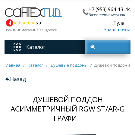
+7 (953) 964-13-44
Позвонить в магазин
г.Тула
5.0
3 магазина
Рейтинг магазина в Яндексе
Каталог
Поиск товаров
Смесители
Главная
/
Каталог
/
Душевые поддоны
/
Душевой поддон аси
Назад
Унитазы
ДУШЕВОЙ ПОДДОН
Мебель для ванных комнат
АСИММЕТРИЧНЫЙ RGW ST/AR-G
Ванны
ГРАФИТ
Кухонные мойки