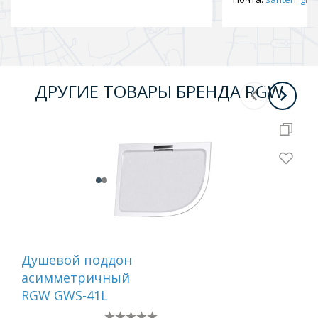
ДРУГИЕ ТОВАРЫ БРЕНДА RGW
Душевой поддон
Ду
асимметричный
ас
RGW GWS-41L
RG