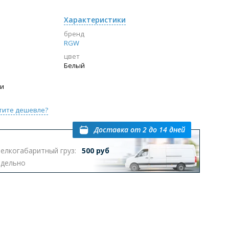
Характеристики
бренд
RGW
цвет
Белый
ии
тите дешевле?
Доставка
от 2 до 14 дней
елкогабаритный груз:
500 руб
тдельно