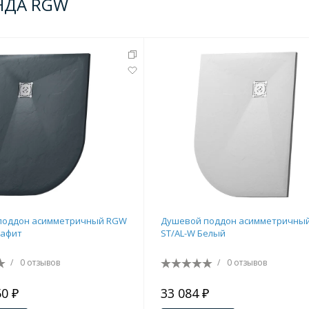
НДА RGW
поддон асимметричный RGW
Душевой поддон асимметричны
рафит
ST/AL-W Белый
/
0 отзывов
/
0 отзывов
50 ₽
33 084 ₽