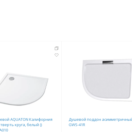
уевой AQUATON Калифорния
Душевой поддон асимметричны
тверть круга, белый ()
GWS-41R
A010