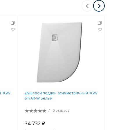
й RGW
Душевой поддон асимметричный RGW
Поддон д
ST/AR-W Белый
керамиче
/
0 отзывов
34 732 ₽
30 044 