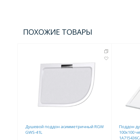
ПОХОЖИЕ ТОВАРЫ
Душевой поддон асимметричный RGW
Поддон д
GWS-41L
100х100 че
1A715436C