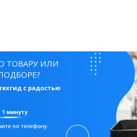
О ТОВАРУ ИЛИ
ПОДБОРЕ?
ехгид с радостью
а 1 минуту
ите по телефону.