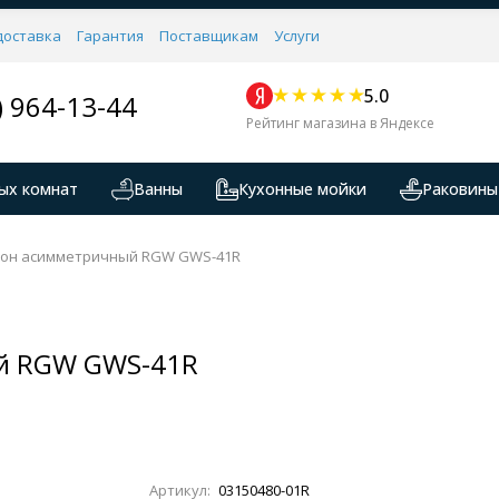
доставка
Гарантия
Поставщикам
Услуги
5.0
) 964-13-44
Рейтинг магазина в Яндексе
ых комнат
Ванны
Кухонные мойки
Раковины
он асимметричный RGW GWS-41R
й RGW GWS-41R
Артикул:
03150480-01R