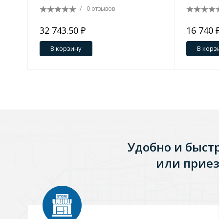
/
0 отзывов
32 743.50 ₽
16 740 
В корзину
В корз
Удобно и быст
или приез