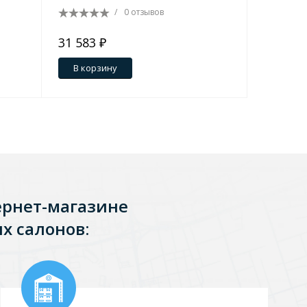
/
0 отзывов
31 583 ₽
14 440 
В корзину
В кор
ернет-магазине
х салонов: