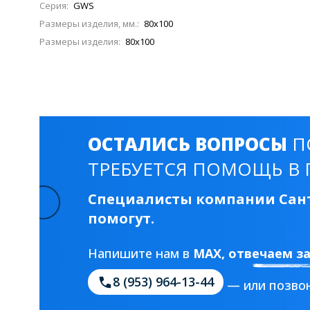
Серия:
GWS
Размеры изделия, мм.:
80x100
Размеры изделия:
80x100
ОСТАЛИСЬ ВОПРОСЫ
П
ТРЕБУЕТСЯ ПОМОЩЬ В 
Специалисты компании Сант
помогут.
Напишите нам в
MAX
, отвечаем з
8 (953) 964-13-44
— или позвон