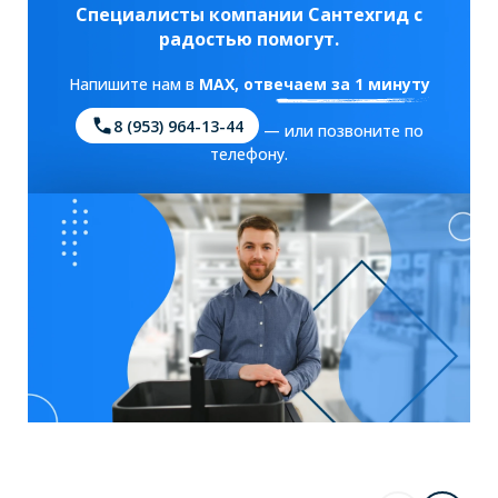
Специалисты компании Сантехгид с
радостью помогут.
Напишите нам в
MAX
, отвечаем за 1 минуту
8 (953) 964-13-44
— или позвоните по
телефону.