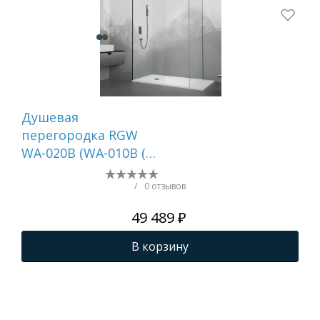
Душевая
Ду
перегородка RGW
PA-
WA-020B (WA-010B (2
017
шт.) + S-1220 B)
/
0 отзывов
49 489 ₽
В корзину