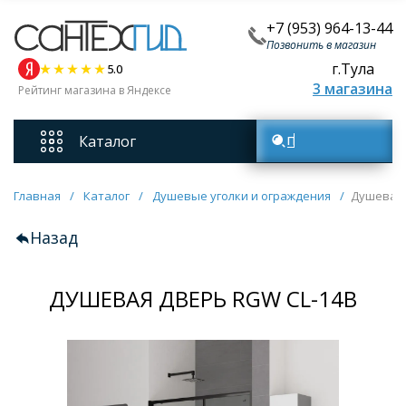
+7 (953) 964-13-44
Позвонить в магазин
г.Тула
5.0
3 магазина
Рейтинг магазина в Яндексе
Каталог
Поиск товаров
Смесители
Главная
/
Каталог
/
Душевые уголки и ограждения
/
Душевая 
Назад
Унитазы
ДУШЕВАЯ ДВЕРЬ RGW CL-14B
Мебель для ванных комнат
Ванны
Кухонные мойки