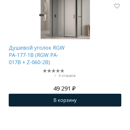
Душевой уголок RGW
Ду
PA-177-1B (RGW PA-
пе
017B + Z-060-2B)
WA-
шт.
/
0 отзывов
49 291 ₽
В корзину