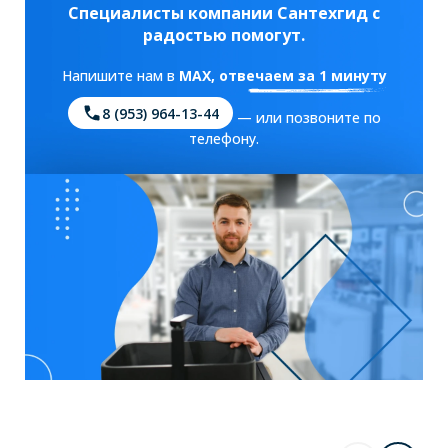
Специалисты компании Сантехгид с
радостью помогут.
Напишите нам в
MAX
, отвечаем за 1 минуту
8 (953) 964-13-44
— или позвоните по
телефону.