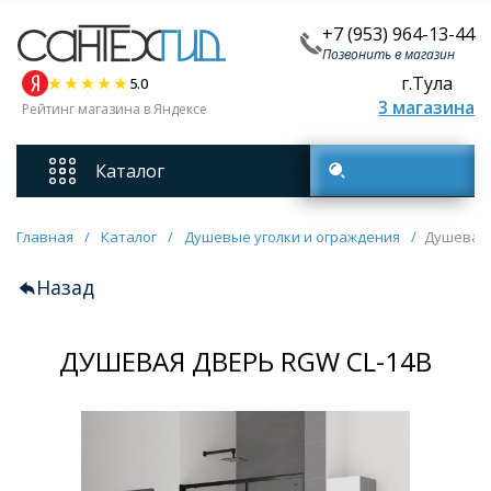
+7 (953) 964-13-44
Позвонить в магазин
г.Тула
5.0
3 магазина
Рейтинг магазина в Яндексе
Каталог
Поиск товаров
Смесители
Главная
/
Каталог
/
Душевые уголки и ограждения
/
Душевая 
Назад
Унитазы
ДУШЕВАЯ ДВЕРЬ RGW CL-14B
Мебель для ванных комнат
Ванны
Кухонные мойки