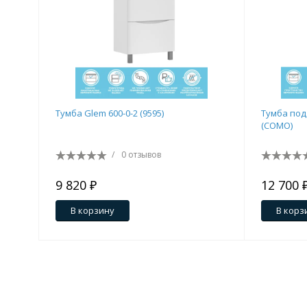
Тумба Glem 600-0-2 (9595)
Тумба под
(COMO)
/
0 отзывов
9 820 ₽
12 700 
В корзину
В корз