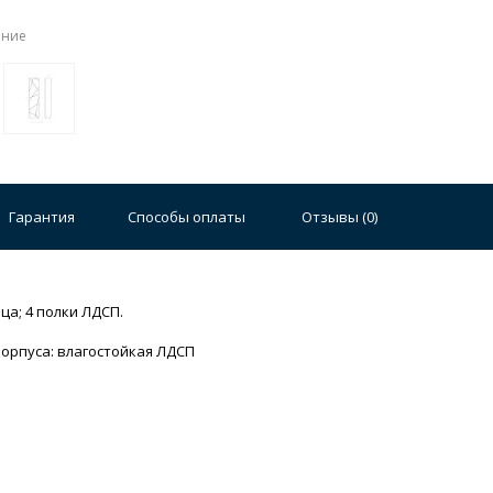
ение
Стальные
Чугунные
Ванны 100 см
Отдельно
140 см
Ванны 150 см
Ванны 160 см
Ванны 17
Гарантия
Способы оплаты
Отзывы (
0
)
плектующие для ванн
лки ЛДСП.
а: влагостойкая ЛДСП
й стали
Двойные
Сушилки и диспенсеры для моек