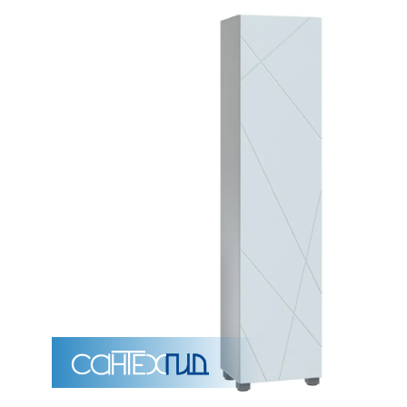
Унитазы
15 категорий
Напольные
Подвесные
Моноблоки
Приставные
Угловые с бачком
Уни
Комплектующие для инсталляций и кнопки смы
Мебель для ванных комна
7 категорий
Тумбы для ванной
Зеркало шкаф
П