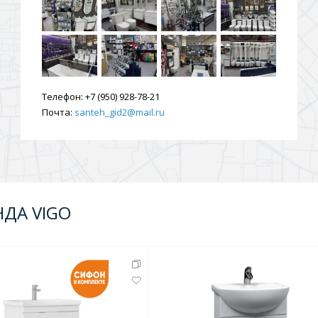
ения
ия
На борт ванной
Телефон:
+7 (950) 928-78-21
Почта:
santeh_gid2@mail.ru
НДА VIGO
йные