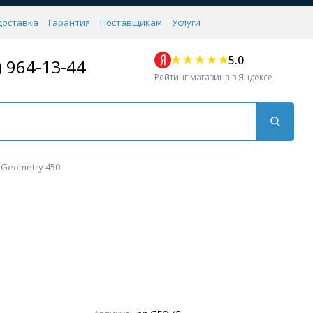
доставка
Гарантия
Поставщикам
Услуги
5.0
) 964-13-44
Рейтинг магазина в Яндексе
Geometry 450
Для кухни
Для душа
Для биде
Душевые стой
Напольные
Комплектующие