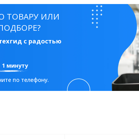
50 см
60 см
70 см
80 см
90 см
О ТОВАРУ ИЛИ
ПОДБОРЕ?
ехгид с радостью
Круглые
Накладные чаши
Прямоугольные
Ов
а 1 минуту
Угловые
40 см
45 см
50 см
55 см
ите по телефону.
Комплектующие