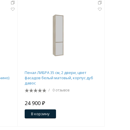
Перейти в раздел
Пенал ЛИБРА 35 см, 2 двери, цвет
Пенал ВЕГ
чино)
фасадов белый матовый, корпус дуб
шалфей з
давос
Перейти в раздел
/
0 отзывов
24 900 ₽
36 920 
В корзину
В кор