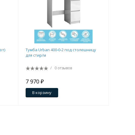
ют)
Тумба Urban 400-0-2 под столешницу
Стеллаж 
для стир/м
/
0 отзывов
7 970 ₽
15 480 
В корзину
В кор