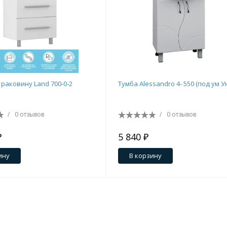
 раковину Land 700-0-2
Тумба Alessandro 4- 550 (под ум У
/
0 отзывов
/
0 отзывов
₽
5 840 ₽
ину
В корзину