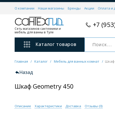
О компании
Наши магазины
Бренды
Акции
Оплата и 
+7 (953
Сеть магазинов сантехники и
мебель для ванны в Туле
Каталог
товаров
Главная
/
Каталог
/
Мебель для ванных комнат
/
Шкаф 
Смесители
11 категорий
Назад
Шкаф Geometry 450
Для ванны с душем
Для раковины
С гигиеническим душем
На борт ванной
Описание
Характеристики
Доставка
Отзывы (
0
)