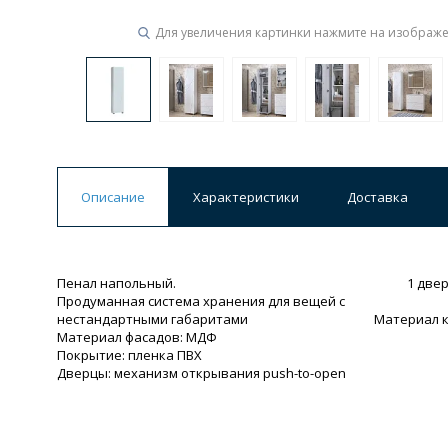
Для увеличения картинки нажмите на изображ
Ванны
19 категорий
Акриловые
Из литьевого мрамора
Ванны 120 см
Ванны 130 см
Ванны 
Описание
Характеристики
Доставка
Ванны 200 см
Экраны для ванн
Ком
Пенал напольный. 1 дверца; 4 по
Продуманная система хранения для вещей с
Кухонные мойки
нестандартными габаритами Материал корпус
15 категорий
Материал фасадов: МДФ
Покрытие: пленка ПВХ
Дверцы: механизм открывания push-to-open
Из искусственного камня
Из нержавеюще