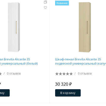
Новинка
тующие
 Brevita Alicante 35
Шкаф-пенал Brevita Alicante 35
 универсальный (белый)
подвесной универсальный (капу
мнат
/
0 отзывов
/
0 отзывов
₽
30 320 ₽
ину
В корзину
Ершики
Полки