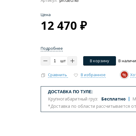
Артикул:
pn.GEO.45
Цена
12 470 ₽
Импульсные, умные
Инсталляции
Комплект
Подробнее
тазы с биде
Бюджетные унитазы
С вертикальным 
шт
В корзину
В налич
ва
Комплектующие для унитазов
%
Сравнить
В избранное
Хо
т
ДОСТАВКА ПО ТУЛЕ:
Крупногабаритный груз:
Бесплатно
М
*Доставка по области рассчитывается о
еналы
Комоды
Шкафы
Столешницы
К