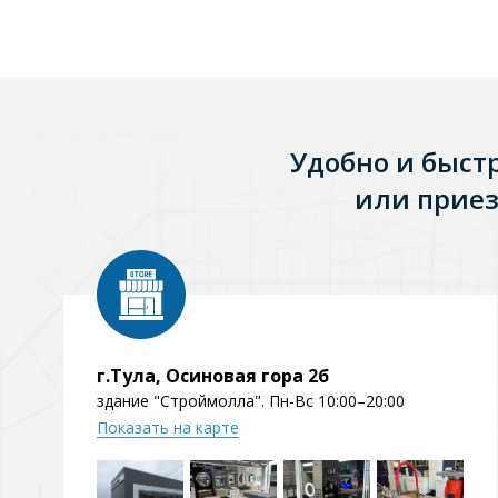
Зеркала
1 категория
Удобно и быст
Зеркала с подсветкой
или приез
Душевые поддоны
7 категорий
Акриловые
Из литьевого мрамора
г.Тула, Осиновая гора 2б
здание "Строймолла". Пн-Вс 10:00–20:00
Комплектующие к поддонам
Показать на карте