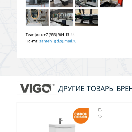
Душевые уголки и огражд
3 категории
Двери и перегородки
Душевые огражден
Телефон:
+7 (953) 964-13-44
Почта:
santeh_gid2@mail.ru
Трапы для душевых
3 категории
ДРУГИЕ ТОВАРЫ БРЕ
Квадратные
Комплектующие
Лине