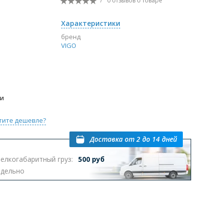
/
0 отзывов
о товаре
Перейти в раздел
Характеристики
бренд
VIGO
ы с инсталляцией
Биде
Писсуары
выпуском
ии
тите дешевле?
Доставка
от 2 до 14 дней
Перейти в раздел
елкогабаритный груз:
500 руб
тдельно
омплектующие для мебели