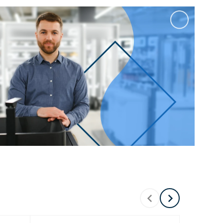
100 см
Перейти в раздел
альные
Подвесные
60 см
65 см
70 см
80 см
Перейти в раздел