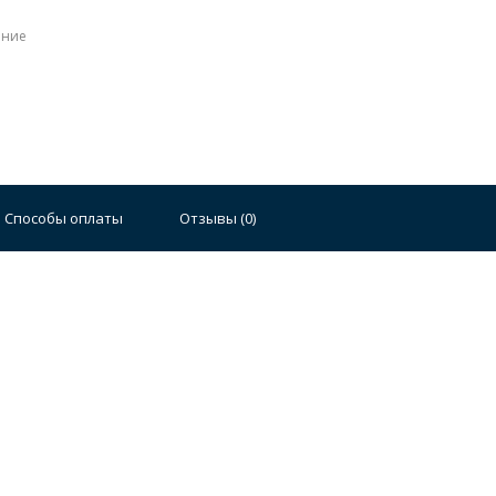
ение
Стальные
Чугунные
Ванны 100 см
Отдельно
140 см
Ванны 150 см
Ванны 160 см
Ванны 17
Способы оплаты
Отзывы (
0
)
плектующие для ванн
й стали
Двойные
Сушилки и диспенсеры для моек