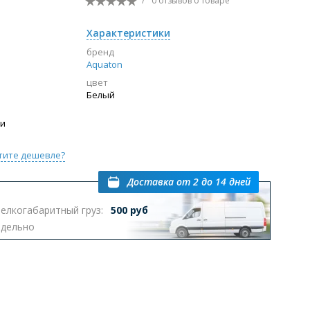
/
0 отзывов
о товаре
Перейти в раздел
Характеристики
бренд
Aquaton
цвет
ы с инсталляцией
Биде
Писсуары
Белый
выпуском
ии
тите дешевле?
Доставка
от 2 до 14 дней
елкогабаритный груз:
500 руб
Перейти в раздел
тдельно
омплектующие для мебели