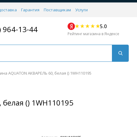
доставка
Гарантия
Поставщикам
Услуги
5.0
) 964-13-44
Рейтинг магазина в Яндексе
ина AQUATON АКВАРЕЛЬ 60, белая () 1WH110195
 белая () 1WH110195
Для кухни
Для душа
Для биде
Душевые стой
Напольные
Комплектующие