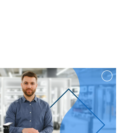
100 см
Перейти в раздел
альные
Подвесные
60 см
65 см
70 см
80 см
Перейти в раздел