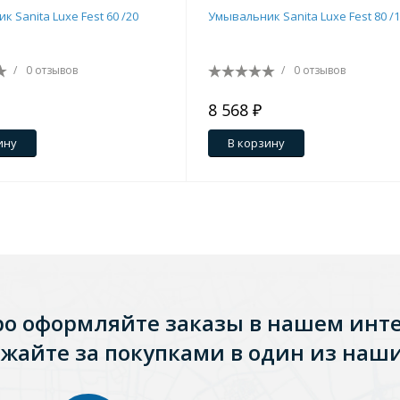
 Sanita Luxe Fest 60 /20
Умывальник Sanita Luxe Fest 80 /
/
0 отзывов
/
0 отзывов
8 568 ₽
ину
В корзину
Стальные
Из искусственного камня
Из стеклоплас
ро оформляйте заказы в нашем инт
жайте за покупками в один из наши