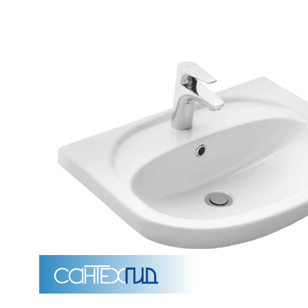
Унитазы
15 категорий
Напольные
Подвесные
Моноблоки
Приставные
Угловые с бачком
Уни
Комплектующие для инсталляций и кнопки смы
Мебель для ванных комна
7 категорий
Тумбы для ванной
Зеркало шкаф
П