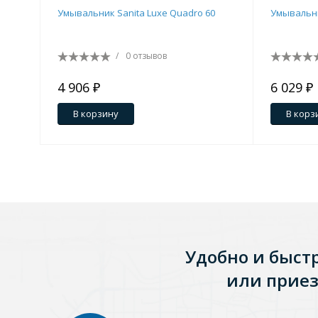
Умывальник Sanita Luxe Quadro 60
Умывальник
Зеркала
1 категория
/
0 отзывов
4 906 ₽
6 029 ₽
Зеркала с подсветкой
В корзину
В корз
Душевые поддоны
7 категорий
Акриловые
Из литьевого мрамора
Удобно и быст
Комплектующие к поддонам
или приез