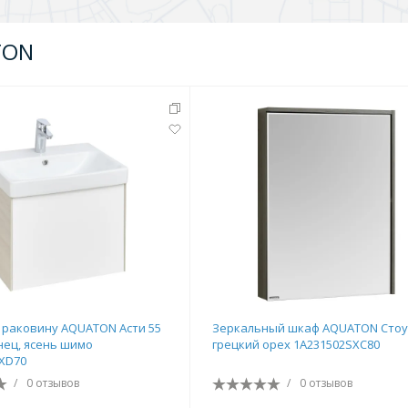
TON
 раковину AQUATON Асти 55
Зеркальный шкаф AQUATON Стоу
нец, ясень шимо
грецкий орех 1A231502SXC80
XD70
/
0 отзывов
/
0 отзывов