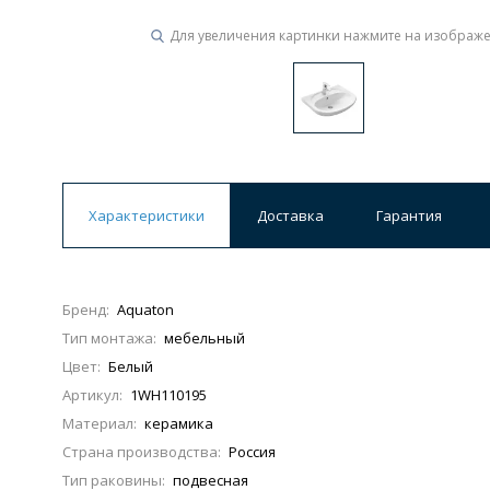
Для увеличения картинки нажмите на изображ
Ванны
19 категорий
Акриловые
Из литьевого мрамора
Ванны 120 см
Ванны 130 см
Ванны 
Характеристики
Доставка
Гарантия
Ванны 200 см
Экраны для ванн
Ком
Бренд:
Aquaton
Тип монтажа:
мебельный
Кухонные мойки
Цвет:
Белый
15 категорий
Артикул:
1WH110195
Материал:
керамика
Из искусственного камня
Из нержавеюще
Страна производства:
Россия
Тип раковины:
подвесная