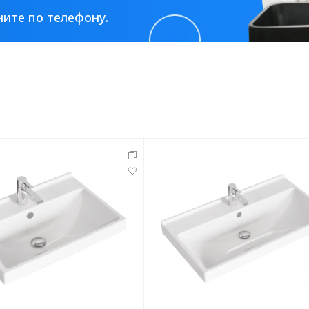
ите по телефону.
тующие
мнат
Ершики
Полки