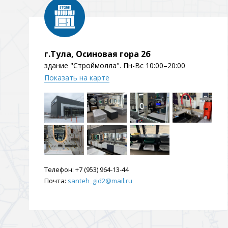
Душевые уголки и огражд
3 категории
г.Тула, Осиновая гора 2б
Двери и перегородки
Душевые огражден
здание "Строймолла". Пн-Вс 10:00–20:00
Показать на карте
Трапы для душевых
3 категории
Квадратные
Комплектующие
Лине
Телефон:
+7 (953) 964-13-44
Почта:
santeh_gid2@mail.ru