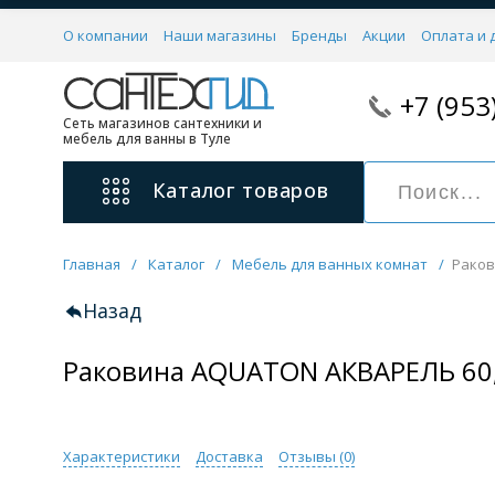
О компании
Наши магазины
Бренды
Акции
Оплата и 
+7 (953
Сеть магазинов сантехники и
мебель для ванны в Туле
Каталог
товаров
Главная
/
Каталог
/
Мебель для ванных комнат
/
Раков
Смесители
11 категорий
Назад
Раковина AQUATON АКВАРЕЛЬ 60,
Для ванны с душем
Для раковины
С гигиеническим душем
На борт ванной
Характеристики
Доставка
Отзывы (
0
)