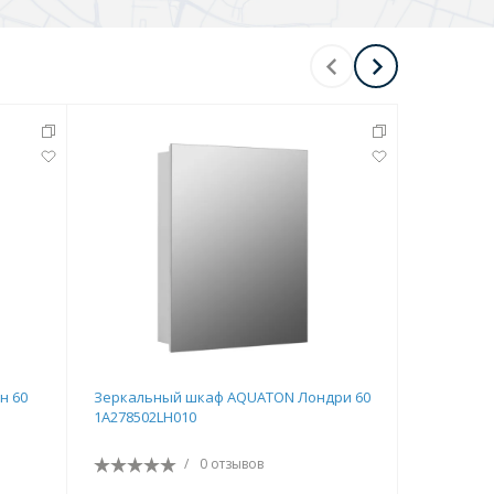
н 60
Зеркальный шкаф AQUATON Лондри 60
Тумба по
1A278502LH010
20 белый 
/
0 отзывов