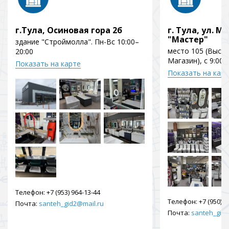
г.Тула, Осиновая гора 2б
г. Тула, ул. Мо
"Мастер"
здание "Строймолла". Пн-Вс 10:00–
место 105 (Выст
20:00
Магазин), с 9:00 
Показать на карте
Показать на кар
Телефон:
+7 (953) 964-13-44
Телефон:
+7 (950) 9
Почта:
santeh_gid2@mail.ru
Почта:
santeh_gid2