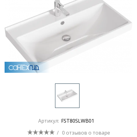
Раковины
Душевые кабины
Полотенцесушители
Аксессуары для ванных комнат
Зеркала
Душевые поддоны
Артикул:
FST80SLWB01
Душевые уголки и ограждения
/
0 отзывов
о товаре