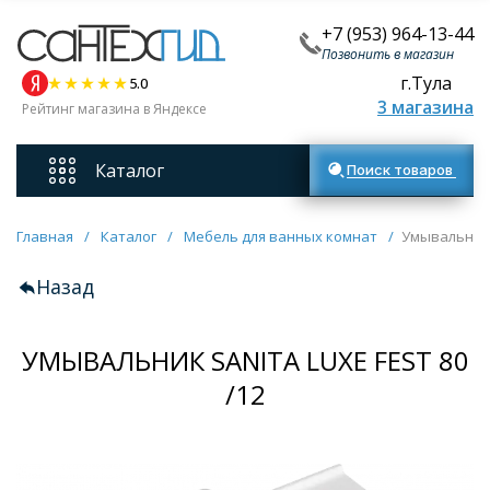
+7 (953) 964-13-44
Позвонить в магазин
г.Тула
5.0
3 магазина
Рейтинг магазина в Яндексе
Каталог
Поиск товаров
Смесители
Главная
/
Каталог
/
Мебель для ванных комнат
/
Умывальник S
Назад
Унитазы
УМЫВАЛЬНИК SANITA LUXE FEST 80
Мебель для ванных комнат
/12
Ванны
Кухонные мойки