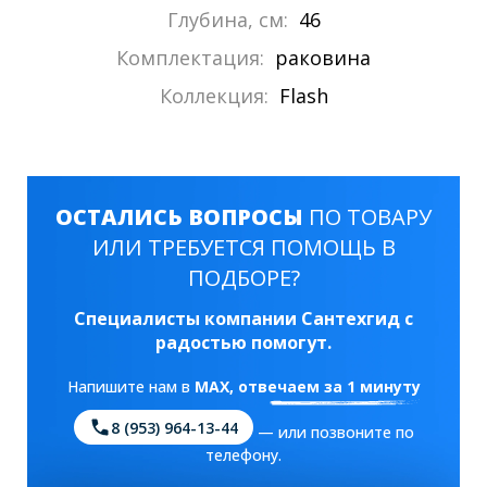
Глубина, см:
46
Комплектация:
раковина
Коллекция:
Flash
ОСТАЛИСЬ ВОПРОСЫ
ПО ТОВАРУ
ИЛИ ТРЕБУЕТСЯ ПОМОЩЬ В
ПОДБОРЕ?
Специалисты компании Сантехгид с
радостью помогут.
Напишите нам в
MAX
, отвечаем за 1 минуту
8 (953) 964-13-44
— или позвоните по
телефону.