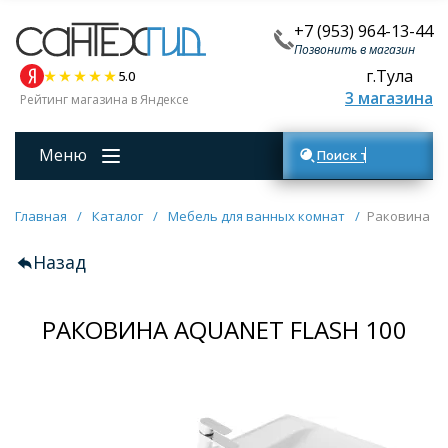
+7 (953) 964-13-44
Позвонить в магазин
г.Тула
5.0
3 магазина
Рейтинг магазина в Яндексе
Меню
Поиск товаров
Главная
/
Каталог
/
Мебель для ванных комнат
/
Раковина Aq
Назад
РАКОВИНА AQUANET FLASH 100