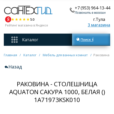
+7 (953) 964-13-44
Позвонить в магазин
г.Тула
5.0
3 магазина
Рейтинг магазина в Яндексе
Каталог
Поиск товаров
Смесители
Главная
/
Каталог
/
Мебель для ванных комнат
/
Раковина - 
Назад
Унитазы
РАКОВИНА - СТОЛЕШНИЦА
Мебель для ванных комнат
AQUATON САКУРА 1000, БЕЛАЯ ()
Ванны
1A71973KSK010
Кухонные мойки