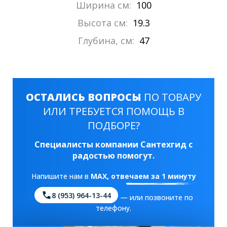
Ширина см:
100
Высота см:
19.3
Глубина, см:
47
ОСТАЛИСЬ ВОПРОСЫ
ПО ТОВАРУ
ИЛИ ТРЕБУЕТСЯ ПОМОЩЬ В
ПОДБОРЕ?
Специалисты компании Сантехгид с
радостью помогут.
Напишите нам в
MAX
, отвечаем за 1 минуту
8 (953) 964-13-44
— или позвоните по
телефону.