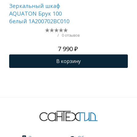
Зеркальный шкаф
Ту
AQUATON Брук 100
AQ
белый 1A200702BC010
бел
ши
/
0 отзывов
7 990 ₽
В корзину