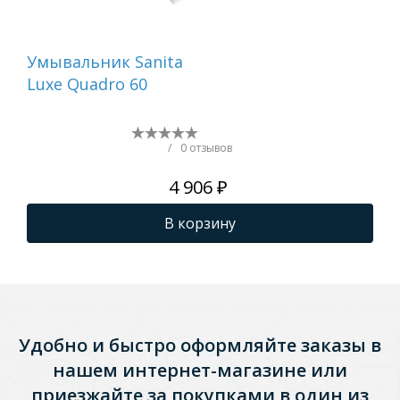
Умывальник Sanita
Ум
Luxe Quadro 60
Lux
/
0 отзывов
4 906 ₽
В корзину
Удобно и быстро оформляйте заказы в
нашем интернет-магазине или
приезжайте за покупками в один из