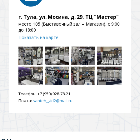
ения
г. Тула, ул. Мосина, д. 29, ТЦ "Мастер"
место 105 (Выставочный зал – Магазин), с 9:00
до 18:00
ия
На борт ванной
Показать на карте
Телефон:
+7 (950) 928-78-21
йные
Почта:
santeh_gid2@mail.ru