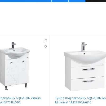
тующие
мнат
Ершики
Полки
д раковину AQUATON Лиана
Тумба под раковину AQUATON Ар
1A165701LL010
М белый 1A123301AA010