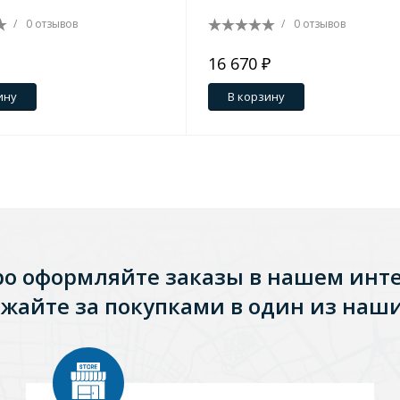
/
0 отзывов
/
0 отзывов
16 670 ₽
ину
В корзину
ро оформляйте заказы в нашем инт
Стальные
Из искусственного камня
Из стеклоплас
жайте за покупками в один из наши