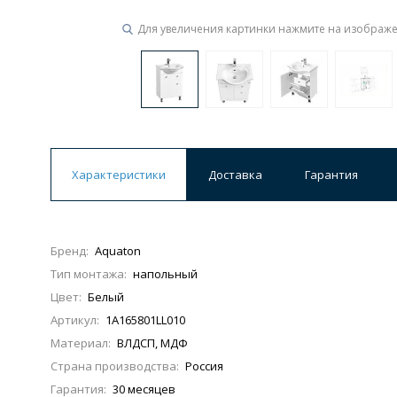
Для увеличения картинки нажмите на изображ
Ванны
19 категорий
Акриловые
Из литьевого мрамора
Ванны 120 см
Ванны 130 см
Ванны 
Характеристики
Доставка
Гарантия
Ванны 200 см
Экраны для ванн
Ком
Бренд:
Aquaton
Тип монтажа:
напольный
Кухонные мойки
Цвет:
Белый
15 категорий
Артикул:
1A165801LL010
Материал:
ВЛДСП, МДФ
Из искусственного камня
Из нержавеюще
Страна производства:
Россия
Гарантия:
30 месяцев