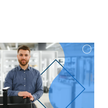
100 см
Перейти в раздел
альные
Подвесные
60 см
65 см
70 см
80 см
Перейти в раздел