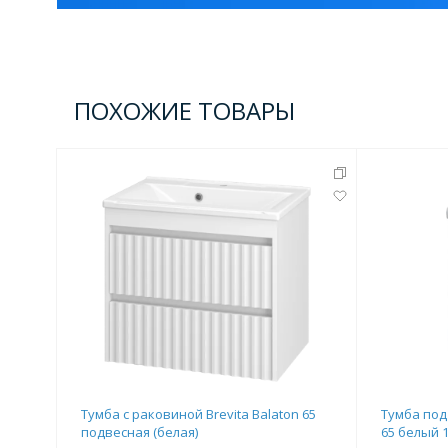
Комплектующие для кабин
ПОХОЖИЕ ТОВАРЫ
Полотенцесушители
3 категории
Водяные
Электрические
Комплек
Аксессуары для ванных ко
4 категории
Дозаторы
Карнизы и шторки для ванной
Тумба c раковиной Brevita Balaton 65
Тумба по
подвесная (белая)
65 белый 