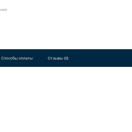
ение
Стальные
Чугунные
Ванны 100 см
Отдельно
140 см
Ванны 150 см
Ванны 160 см
Ванны 17
Способы оплаты
Отзывы (
0
)
плектующие для ванн
й стали
Двойные
Сушилки и диспенсеры для моек