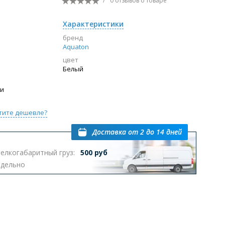
/
0 отзывов
о товаре
Перейти в раздел
Характеристики
бренд
Aquaton
цвет
ы с инсталляцией
Биде
Писсуары
Белый
выпуском
ии
тите дешевле?
Доставка
от 2 до 14 дней
елкогабаритный груз:
500 руб
Перейти в раздел
тдельно
омплектующие для мебели