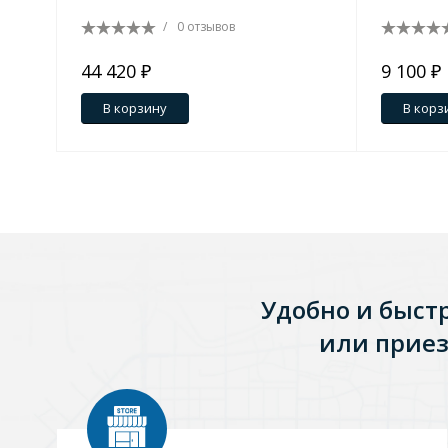
/
0 отзывов
Зеркала
1 категория
44 420 ₽
9 100 ₽
В корзину
В корз
Зеркала с подсветкой
Душевые поддоны
7 категорий
Удобно и быст
Акриловые
Из литьевого мрамора
или приез
Комплектующие к поддонам