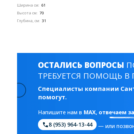
Смесители для моек
40 см
45 см
Ширина см:
61
Высота см:
70
Глубина, см:
31
Раковины
23 категории
Мебельные раковины
Квадратные
ОСТАЛИСЬ ВОПРОСЫ
П
На стиральную машину
С пьедесталом
ТРЕБУЕТСЯ ПОМОЩЬ В 
90 см
100 см
120 см
130 см
Специалисты компании Сант
помогут.
Душевые кабины
Напишите нам в
MAX
, отвечаем з
1 категория
8 (953) 964-13-44
— или позвон