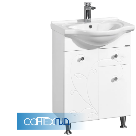
Унитазы
15 категорий
Напольные
Подвесные
Моноблоки
Приставные
Угловые с бачком
Уни
Комплектующие для инсталляций и кнопки смы
Мебель для ванных комна
7 категорий
Тумбы для ванной
Зеркало шкаф
П