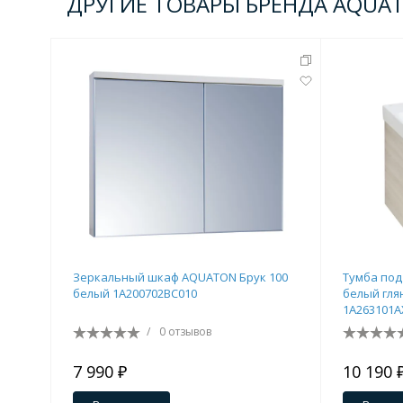
ДРУГИЕ ТОВАРЫ БРЕНДА AQUA
Зеркальный шкаф AQUATON Брук 100
Тумба под
белый 1A200702BC010
белый гля
1A263101A
/
0 отзывов
7 990 ₽
10 190 