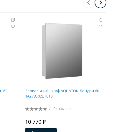
н 60
Зеркальный шкаф AQUATON Лондри 60
Тумба по
1A278502LH010
20 белый 
/
0 отзывов
10 770 ₽
14 190 