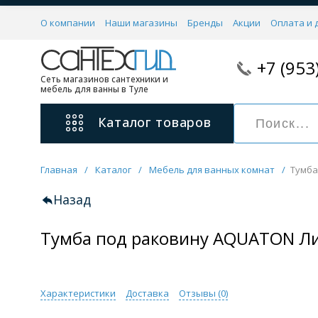
О компании
Наши магазины
Бренды
Акции
Оплата и 
+7 (953
Сеть магазинов сантехники и
мебель для ванны в Туле
Каталог
товаров
Главная
/
Каталог
/
Мебель для ванных комнат
/
Тумба
Смесители
11 категорий
Назад
Тумба под раковину AQUATON Ли
Для ванны с душем
Для раковины
С гигиеническим душем
На борт ванной
Характеристики
Доставка
Отзывы (
0
)