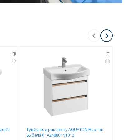
Перейти в раздел
Перейти в раздел
ия 65
Тумба под раковину AQUATON Нортон
Тумба по
65 белая 1A248801NT010
Н дуб бе