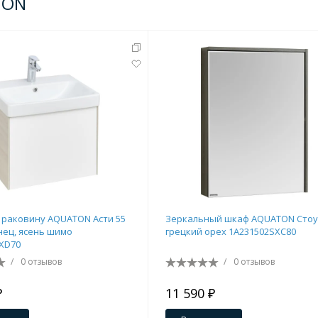
TON
 раковину AQUATON Асти 55
Зеркальный шкаф AQUATON Стоу
нец, ясень шимо
грецкий орех 1A231502SXC80
XD70
/
0 отзывов
/
0 отзывов
₽
11 590 ₽