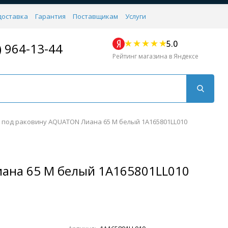
доставка
Гарантия
Поставщикам
Услуги
5.0
) 964-13-44
Рейтинг магазина в Яндексе
 под раковину AQUATON Лиана 65 M белый 1A165801LL010
ана 65 M белый 1A165801LL010
Для кухни
Для душа
Для биде
Душевые стой
Напольные
Комплектующие