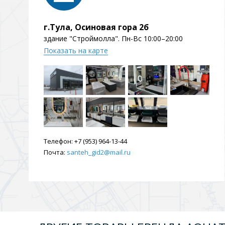
Душевые уголки и огражд
3 категории
г.Тула, Осиновая гора 2б
здание "Строймолла". Пн-Вс 10:00–20:00
Показать на карте
Двери и перегородки
Душевые огражден
Трапы для душевых
3 категории
Телефон:
+7 (953) 964-13-44
Почта:
santeh_gid2@mail.ru
Квадратные
Комплектующие
Лине