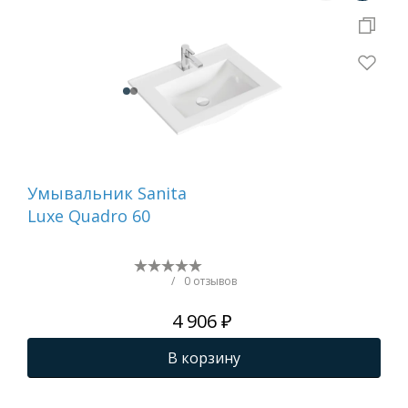
Умывальник Sanita
Ум
Luxe Quadro 60
Lux
/
0 отзывов
4 906 ₽
В корзину