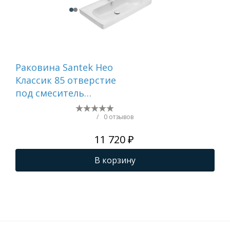
Раковина Santek Нео
Ра
Классик 85 отверстие
Кор
под смеситель
по
1WH501782
1W
кр
/
0 отзывов
11 720 ₽
В корзину