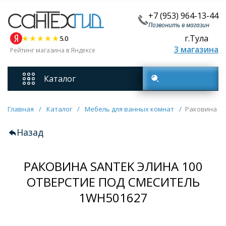
+7 (953) 964-13-44
Позвонить в магазин
г.Тула
5.0
3 магазина
Рейтинг магазина в Яндексе
Каталог
Поиск товаров
Смесители
Главная
/
Каталог
/
Мебель для ванных комнат
/
Раковина Sa
Назад
Унитазы
РАКОВИНА SANTEK ЭЛИНА 100
Мебель для ванных комнат
ОТВЕРСТИЕ ПОД СМЕСИТЕЛЬ
Ванны
1WH501627
Кухонные мойки