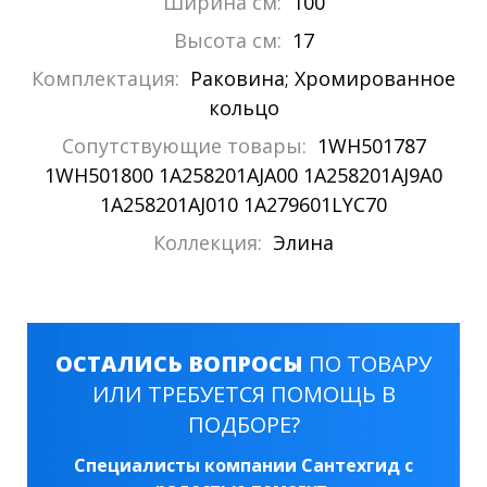
Ширина см:
100
Высота см:
17
Комплектация:
Раковина; Хромированное
кольцо
Сопутствующие товары:
1WH501787
1WH501800 1A258201AJA00 1A258201AJ9A0
1A258201AJ010 1A279601LYC70
Коллекция:
Элина
ОСТАЛИСЬ ВОПРОСЫ
ПО ТОВАРУ
ИЛИ ТРЕБУЕТСЯ ПОМОЩЬ В
ПОДБОРЕ?
Специалисты компании Сантехгид с