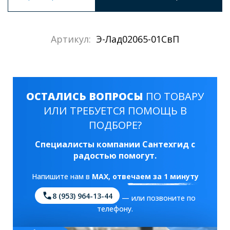
Артикул:
Э-Лад02065-01СвП
ОСТАЛИСЬ ВОПРОСЫ
ПО ТОВАРУ
ИЛИ ТРЕБУЕТСЯ ПОМОЩЬ В
ПОДБОРЕ?
Специалисты компании Сантехгид с
радостью помогут.
Напишите нам в
MAX
, отвечаем за 1 минуту
8 (953) 964-13-44
— или позвоните по
телефону.