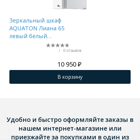
Зеркальный шкаф
Зе
AQUATON Лиана 65
дв
левый белый
дв
1A166202LL01L
к ц
/
0 отзывов
10 950 ₽
В корзину
Удобно и быстро оформляйте заказы в
нашем интернет-магазине или
приезжайте за покупками в один из