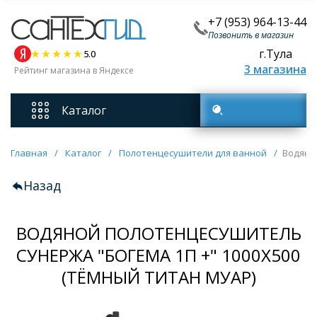
+7 (953) 964-13-44
Позвонить в магазин
г.Тула
5.0
3 магазина
Рейтинг магазина в Яндексе
Каталог
Поиск товаров
Смесители
Главная
/
Каталог
/
Полотенцесушители для ванной
/
Водяно
Назад
Унитазы
ВОДЯНОЙ ПОЛОТЕНЦЕСУШИТЕЛЬ
Мебель для ванных комнат
СУНЕРЖА "БОГЕМА 1П +" 1000Х500
Ванны
(ТЁМНЫЙ ТИТАН МУАР)
Кухонные мойки