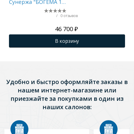
Сунержа "БОГЕМА 1П
Су
+" 1000х500 (Графит)
+" 
по
/
0 отзывов
46 700 ₽
В корзину
Удобно и быстро оформляйте заказы в
нашем интернет-магазине или
приезжайте за покупками в один из
наших салонов: