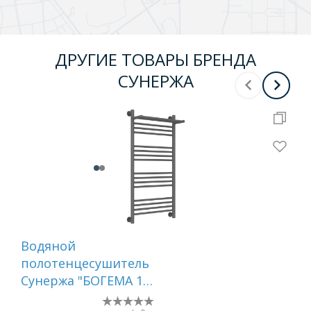
ДРУГИЕ ТОВАРЫ БРЕНДА
СУНЕРЖА
Водяной
Во
полотенцесушитель
по
Сунержа "БОГЕМА 1П
Су
+" 1000х500 (Графит)
800