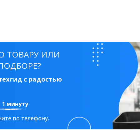
О ТОВАРУ ИЛИ
ПОДБОРЕ?
ехгид с радостью
а 1 минуту
ите по телефону.