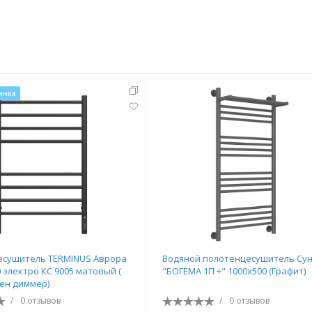
инка
есушитель TERMINUS Аврора
Водяной полотенцесушитель Су
 электро КС 9005 матовый (
"БОГЕМА 1П +" 1000х500 (Графит)
ен диммер)
/
0 отзывов
/
0 отзывов