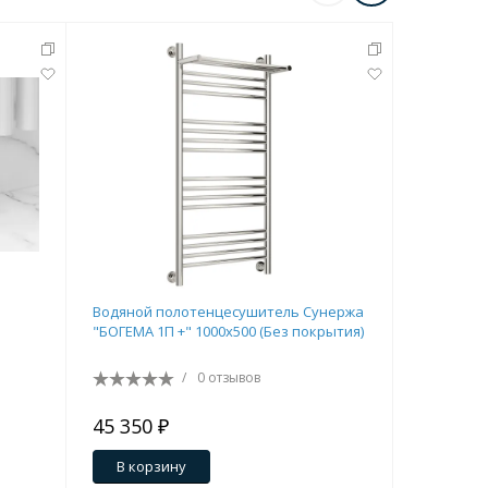
Водяной полотенцесушитель Сунержа
Водяной 
"БОГЕМА 1П +" 1000х500 (Без покрытия)
"ГАЛАНТ+"
латунь)
/
0 отзывов
45 350 ₽
44 200 
В корзину
В кор