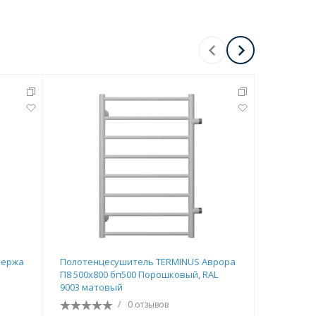
-
10
%
нержа
Полотенцесушитель TERMINUS Аврора
Полотенц
П8 500х800 бп500 Порошковый, RAL
Юпитер П
9003 матовый
/
0 отзывов