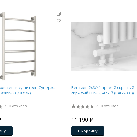
полотенцесушитель Сунержа
Вентиль 2х3/4" прямой скрытый-
800х500 (Сатин)
скрытый EU50 (Белый (RAL-9003))
/
0 отзывов
/
0 отзывов
₽
11 190 ₽
ину
В корзину