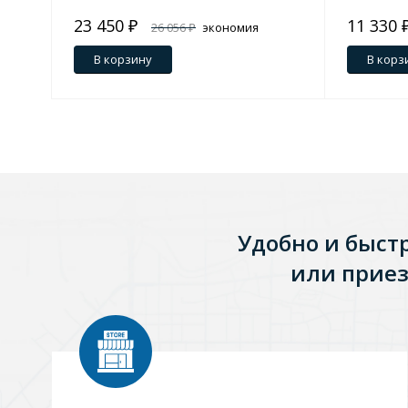
23 450 ₽
11 330 
26 056 ₽
экономия
2 606 ₽
1 259 ₽
В корзину
В корз
Удобно и быст
или приез