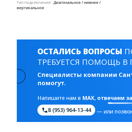
Тип подключения:
Диагональное / нижнее /
вертикальное
ОСТАЛИСЬ ВОПРОСЫ
П
ТРЕБУЕТСЯ ПОМОЩЬ В 
Специалисты компании Сант
помогут.
Напишите нам в
MAX
, отвечаем з
8 (953) 964-13-44
— или позвон