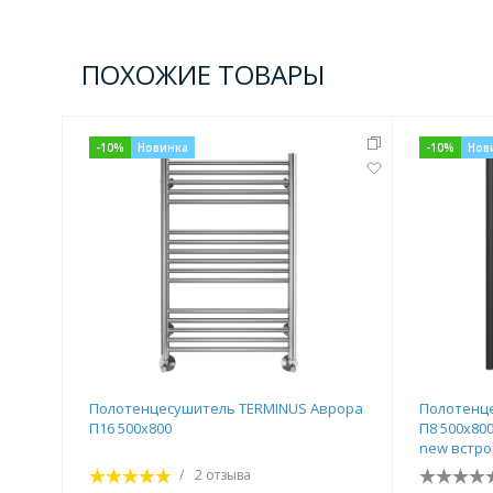
ПОХОЖИЕ ТОВАРЫ
-
10
%
Новинка
-
10
%
Нов
Полотенцесушитель TERMINUS Аврора
Полотенц
П16 500х800
П8 500х800
new встро
/
2 отзыва