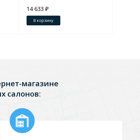
14 633 ₽
14 910 
1 657 ₽
В корзину
В кор
ернет-магазине
х салонов: