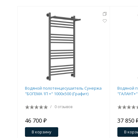
Водяной полотенцесушитель Сунержа
Водяной 
"БОГЕМА 1П +" 1000х500 (Графит)
"ГАЛАНТ+" 
/
0 отзывов
46 700 ₽
37 850 
В корзину
В корз