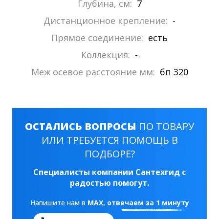
Глубина, см:
7
Дистанционное крепление:
-
Прямое соединение:
есть
Коллекция:
-
Меж осевое расстояние мм:
бп 320
ОСТАЛИСЬ ВОПРОСЫ
ПО ТОВАРУ
ИЛИ ТРЕБУЕТСЯ ПОМОЩЬ В
ПОДБОРЕ?
Специалисты компании Сантехгид с
радостью помогут.
Напишите нам в
MAX
, отвечаем за 1 минуту