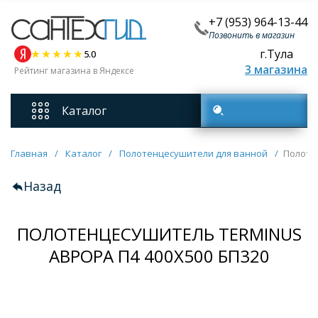
+7 (953) 964-13-44
Позвонить в магазин
г.Тула
5.0
3 магазина
Рейтинг магазина в Яндексе
Каталог
Поиск товаров
Смесители
Главная
/
Каталог
/
Полотенцесушители для ванной
/
Полоте
Назад
Унитазы
ПОЛОТЕНЦЕСУШИТЕЛЬ TERMINUS
Мебель для ванных комнат
АВРОРА П4 400Х500 БП320
Ванны
Кухонные мойки