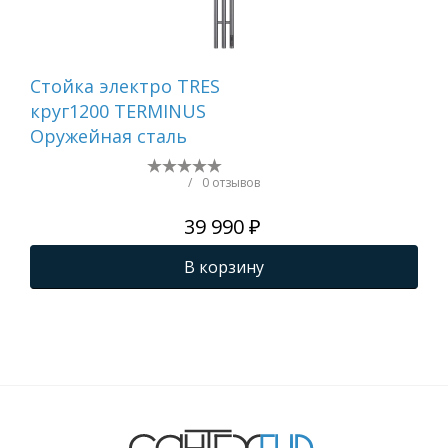
Стойка электро TRES
Ст
круг1200 TERMINUS
QU
Оружейная сталь
кр
TER
ма
/
0 отзывов
39 990 ₽
В корзину