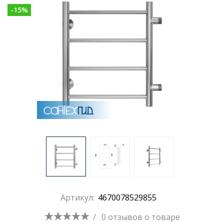
-
15
%
Раковины
Душевые кабины
Полотенцесушители
Аксессуары для ванных комнат
Зеркала
Душевые поддоны
Артикул:
4670078529855
Душевые уголки и ограждения
/
0 отзывов
о товаре