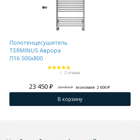
Полотенцесушитель
По
TERMINUS Аврора
TE
П16 500х800
500
900
вс
/
2 отзыва
23 450 ₽
26 056 ₽
экономия
2 606 ₽
В корзину