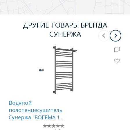
ДРУГИЕ ТОВАРЫ БРЕНДА
СУНЕРЖА
Водяной
Во
полотенцесушитель
по
Сунержа "БОГЕМА 1П
Су
+" 1000х500 (Графит)
800