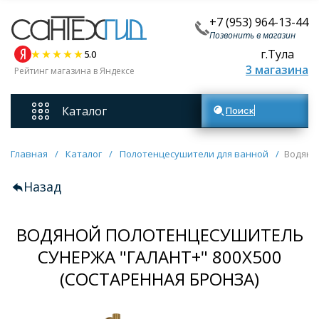
+7 (953) 964-13-44
Позвонить в магазин
г.Тула
5.0
3 магазина
Рейтинг магазина в Яндексе
Каталог
Поиск товаров
Смесители
Главная
/
Каталог
/
Полотенцесушители для ванной
/
Водяно
Назад
Унитазы
ВОДЯНОЙ ПОЛОТЕНЦЕСУШИТЕЛЬ
Мебель для ванных комнат
СУНЕРЖА "ГАЛАНТ+" 800Х500
Ванны
(СОСТАРЕННАЯ БРОНЗА)
Кухонные мойки