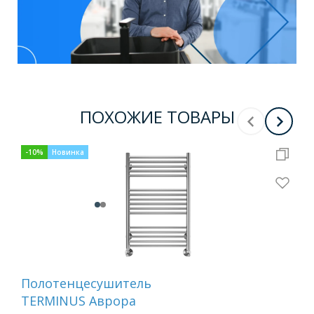
ПОХОЖИЕ ТОВАРЫ
-
10
%
Новинка
-
10
Полотенцесушитель
По
TERMINUS Аврора
TE