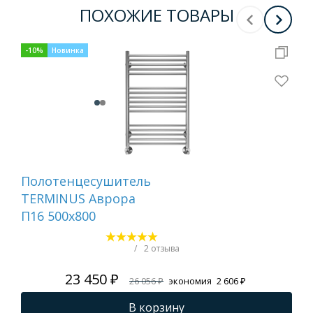
ПОХОЖИЕ ТОВАРЫ
-
10
%
Новинка
-
10
Полотенцесушитель
По
TERMINUS Аврора
TE
П16 500х800
500
900
вс
/
2 отзыва
23 450 ₽
26 056 ₽
экономия
2 606 ₽
В корзину