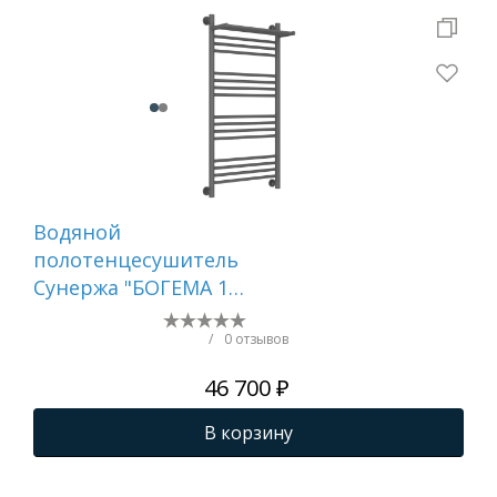
Водяной
Во
полотенцесушитель
по
Сунержа "БОГЕМА 1П
Су
+" 1000х500 (Графит)
800
/
0 отзывов
46 700 ₽
В корзину