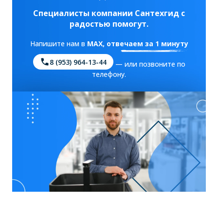
Специалисты компании Сантехгид с
радостью помогут.
Напишите нам в
MAX
, отвечаем за 1 минуту
8 (953) 964-13-44
— или позвоните по
телефону.