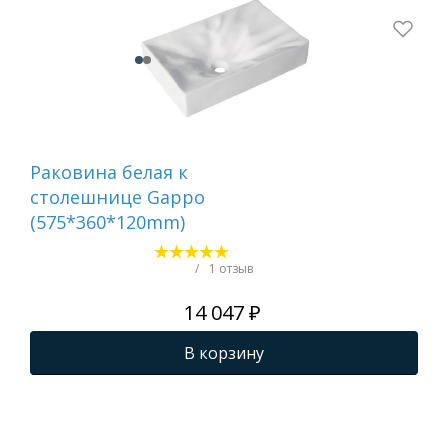
Раковина белая к
Рак
столешнице Gappo
ст
(575*360*120mm)
(4
/
1 отзыв
14 047 ₽
В корзину