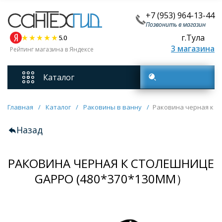
+7 (953) 964-13-44
Позвонить в магазин
г.Тула
5.0
3 магазина
Рейтинг магазина в Яндексе
Каталог
Поиск товаров
Смесители
Главная
/
Каталог
/
Раковины в ванну
/
Раковина черная к 
Назад
Унитазы
РАКОВИНА ЧЕРНАЯ К СТОЛЕШНИЦЕ
Мебель для ванных комнат
GAPPO (480*370*130MM）
Ванны
Кухонные мойки