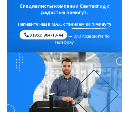
Специалисты компании Сантехгид с
радостью помогут.
Напишите нам в
MAX
, отвечаем за 1 минуту
8 (953) 964-13-44
— или позвоните по
телефону.