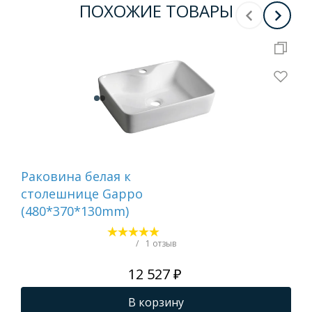
ПОХОЖИЕ ТОВАРЫ
Раковина белая к
Ра
столешнице Gappo
для
(480*370*130mm)
ст
AQ
AQ
/
1 отзыв
500
12 527 ₽
ма
В корзину