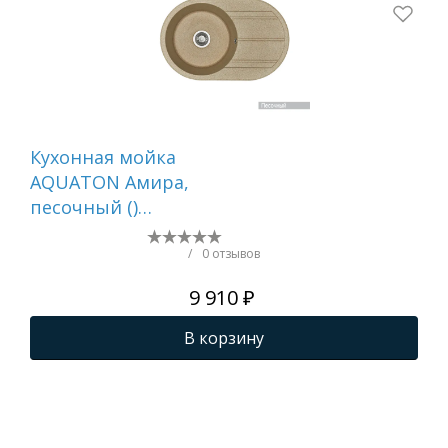
Кухонная мойка
Ра
AQUATON Амира,
Кан
песочный ()
1A
1A712932AI220
/
0 отзывов
9 910 ₽
В корзину