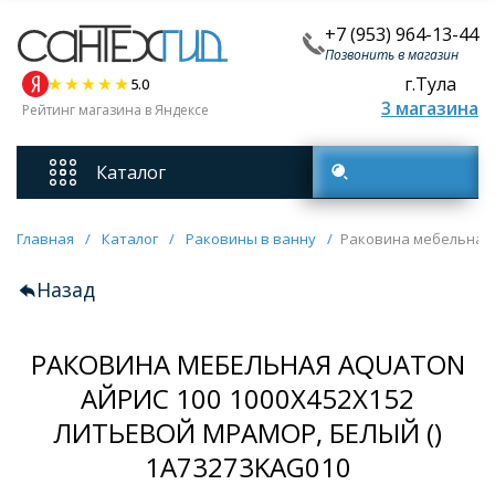
+7 (953) 964-13-44
Позвонить в магазин
г.Тула
5.0
3 магазина
Рейтинг магазина в Яндексе
Каталог
Поиск товаров
Смесители
Главная
/
Каталог
/
Раковины в ванну
/
Раковина мебельная A
Назад
Унитазы
РАКОВИНА МЕБЕЛЬНАЯ AQUATON
Мебель для ванных комнат
АЙРИС 100 1000Х452Х152
ЛИТЬЕВОЙ МРАМОР, БЕЛЫЙ ()
Ванны
1A73273KAG010
Кухонные мойки