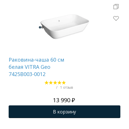
Раковина-чаша 60 см
Ра
белая VITRA Geo
для
7425B003-0012
ст
AQ
60
/
1 отзыв
13 990 ₽
В корзину