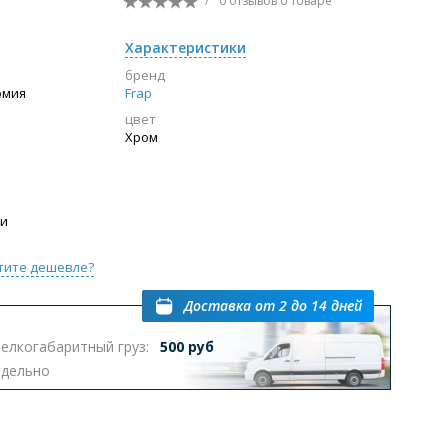
/
0 отзывов
о товаре
Перейти в раздел
Характеристики
бренд
омия
Frap
цвет
ы с инсталляцией
Биде
Писсуары
Хром
выпуском
ии
тите дешевле?
Доставка
от 2 до 14 дней
Перейти в раздел
елкогабаритный груз:
500 руб
тдельно
омплектующие для мебели