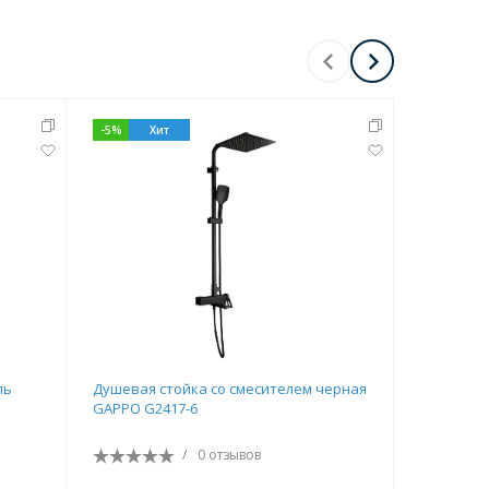
Перейти в раздел
-
5
%
Хит
Перейти в раздел
ль
Душевая стойка со смесителем черная
Душевая с
GAPPO G2417-6
CERATHER
смесителе
A7589A2
/
0 отзывов