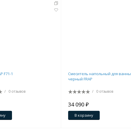
P F71-1
Смеситель напольный для ванны
черный FRAP
/
0 отзывов
/
0 отзывов
34 090 ₽
ину
В корзину