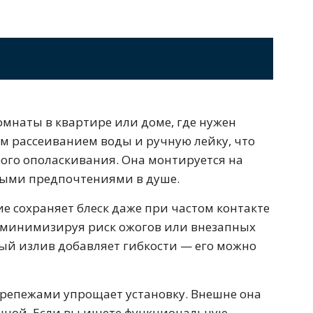
Перейти в раздел
стоящие
Приставные
Угловые
мнаты в квартире или доме, где нужен
0 см
Ванны 180 см
Ванны 190 см
м рассеиванием воды и ручную лейку, что
ого ополаскивания. Она монтируется на
зными предпочтениями в душе.
е сохраняет блеск даже при частом контакте
, минимизируя риск ожогов или внезапных
Перейти в раздел
ный излив добавляет гибкости — его можно
Черные
Комплектующие
с крепежами упрощает установку. Внешне она
анной. Если вы ищете функциональную