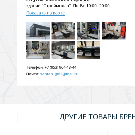
здание "Строймолла". Пн-Вс 10:00–20:00
Душевые уголки и огражд
3 категории
Показать на карте
Двери и перегородки
Душевые огражден
Трапы для душевых
Телефон:
+7 (953) 964-13-44
3 категории
Почта:
santeh_gid2@mail.ru
Квадратные
Комплектующие
Лине
ДРУГИЕ ТОВАРЫ БРЕ