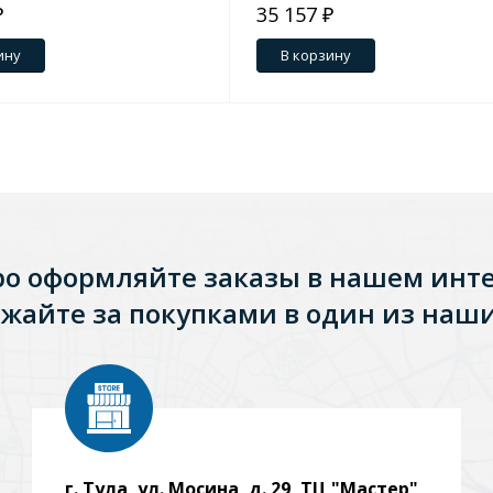
₽
35 157 ₽
ину
В корзину
ро оформляйте заказы в нашем инт
жайте за покупками в один из наши
Стальные
Из искусственного камня
Из стеклоплас
г. Тула, ул. Мосина, д. 29, ТЦ "Мастер"