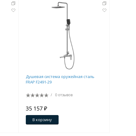
Душевая система оружейная сталь
Адаптер 
FRAP F2491-29
смесителя
/
0 отзывов
35 157 ₽
4 601 ₽
В корзину
В кор