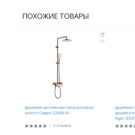
Комплектующие для кабин
ПОХОЖИЕ ТОВАРЫ
Полотенцесушители
3 категории
Водяные
Электрические
Комплек
Аксессуары для ванных ко
4 категории
Душевая система матовое розовое
Душевая с
золото Gappo G2406-43
душем и и
Aiger, IDD
Дозаторы
Карнизы и шторки для ванной
/
0 отзывов