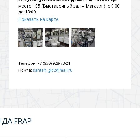
место 105 (Выставочный зал – Магазин), с 9:00
ения
до 18:00
Показать на карте
ия
На борт ванной
Телефон:
+7 (950) 928-78-21
Почта:
santeh_gid2@mail.ru
йные
НДА FRAP