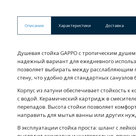
Ванны
19 категорий
Описание
Характеристики
Доставка
Акриловые
Из литьевого мрамора
Душевая стойка GAPPO с тропическим душем 
Ванны 120 см
Ванны 130 см
Ванны 
надежный вариант для ежедневного использо
Ванны 200 см
Экраны для ванн
Ком
позволяет выбирать между расслабляющим п
стену, что удобно для стандартных санузлов
Корпус из латуни обеспечивает стойкость к 
Кухонные мойки
с водой. Керамический картридж в смесител
15 категорий
перепадов. Высота стойки позволяет комфор
направить для мытья ванны или других нуж
Из искусственного камня
Из нержавеюще
В эксплуатации стойка проста: шланг с лейк
выглядит аккуратно и универсально, вписы