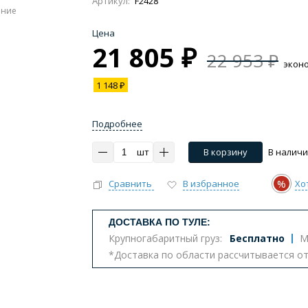
Артикул:
F2428
ение
Цена
21 805 ₽
22 953 ₽
экон
1 148 ₽
Импульсные, умные
Инсталляции
Комплект
тазы с биде
Бюджетные унитазы
С вертикальным 
Подробнее
ва
Комплектующие для унитазов
шт
В корзину
В налич
%
Сравнить
В избранное
Хо
т
ДОСТАВКА ПО ТУЛЕ:
Крупногабаритный груз:
Бесплатно
М
*Доставка по области рассчитывается о
еналы
Комоды
Шкафы
Столешницы
К