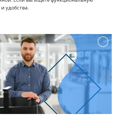
100 см
и удобства.
Перейти в раздел
альные
Подвесные
60 см
65 см
70 см
80 см
Перейти в раздел