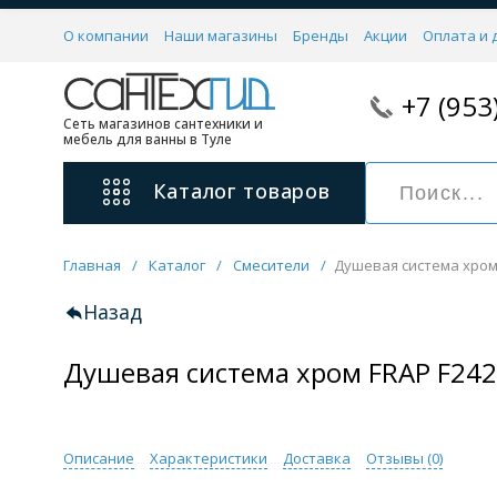
О компании
Наши магазины
Бренды
Акции
Оплата и 
+7 (953
Сеть магазинов сантехники и
мебель для ванны в Туле
Каталог
товаров
Главная
/
Каталог
/
Смесители
/
Душевая система хром
Смесители
11 категорий
Назад
Душевая система хром FRAP F24
Для ванны с душем
Для раковины
С гигиеническим душем
На борт ванной
Описание
Характеристики
Доставка
Отзывы (
0
)