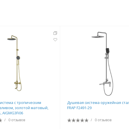
тующие
мнат
истема с тропическим
Душевая система оружейная ста
зливом, золотой матовый,
FRAP F2491-29
IS, AIGMG3Fi06
Ершики
Полки
/
0 отзывов
/
0 отзывов