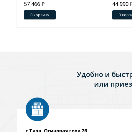
57 466 ₽
44 990 
Зеркала
В корзину
В корз
1 категория
Зеркала с подсветкой
Душевые поддоны
Удобно и быст
7 категорий
или приез
Акриловые
Из литьевого мрамора
Комплектующие к поддонам
г.Тула, Осиновая гора 2б