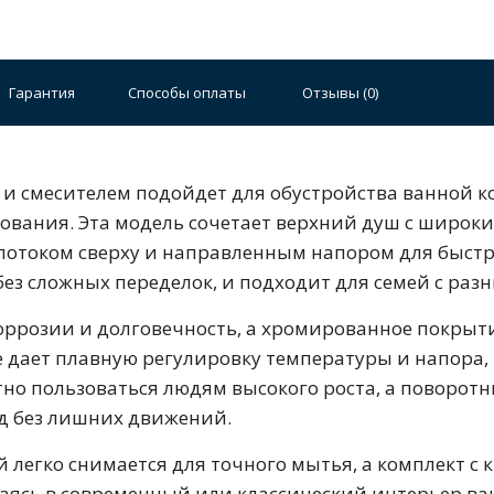
Гарантия
Способы оплаты
Отзывы (
0
)
Стальные
Чугунные
Ванны 100 см
Отдельно
и смесителем подойдет для обустройства ванной ко
140 см
Ванны 150 см
Ванны 160 см
Ванны 17
вания. Эта модель сочетает верхний душ с широки
плектующие для ванн
отоком сверху и направленным напором для быстр
 без сложных переделок, и подходит для семей с ра
коррозии и долговечность, а хромированное покрыти
е дает плавную регулировку температуры и напора
тно пользоваться людям высокого роста, а поворот
д без лишних движений.
й стали
Двойные
Сушилки и диспенсеры для моек
ой легко снимается для точного мытья, а комплект 
ваясь в современный или классический интерьер в