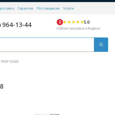
доставка
Гарантия
Поставщикам
Услуги
5.0
) 964-13-44
Рейтинг магазина в Яндексе
 FRAP F2428
28
Для кухни
Для душа
Для биде
Душевые стой
Напольные
Комплектующие