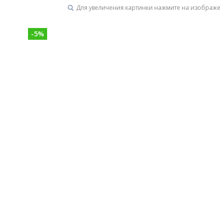
Для увеличения картинки нажмите на изображ
Унитазы
15 категорий
-
5
%
Напольные
Подвесные
Моноблоки
Приставные
Угловые с бачком
Уни
Комплектующие для инсталляций и кнопки смы
Мебель для ванных комна
7 категорий
Тумбы для ванной
Зеркало шкаф
П