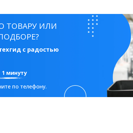
50 см
60 см
70 см
80 см
90 см
О ТОВАРУ ИЛИ
ПОДБОРЕ?
ехгид с радостью
Круглые
Накладные чаши
Прямоугольные
Ов
Угловые
40 см
45 см
50 см
55 см
а 1 минуту
Комплектующие
ите по телефону.