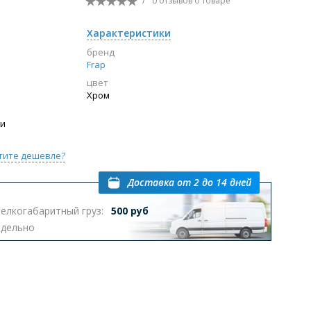
/
0 отзывов
о товаре
Перейти в раздел
Характеристики
бренд
Frap
цвет
ы с инсталляцией
Биде
Писсуары
Хром
выпуском
ии
тите дешевле?
Доставка
от 2 до 14 дней
елкогабаритный груз:
500 руб
Перейти в раздел
тдельно
омплектующие для мебели