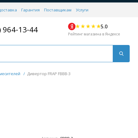
доставка
Гарантия
Поставщикам
Услуги
5.0
) 964-13-44
Рейтинг магазина в Яндексе
месителей
/
Дивертор FRAP FBBB-3
Для кухни
Для душа
Для биде
Душевые стой
Напольные
Комплектующие