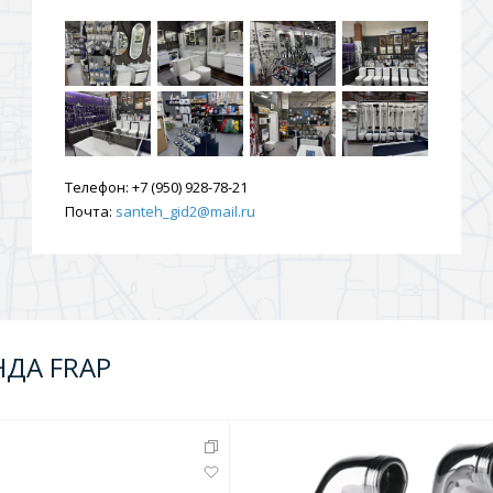
ения
ия
На борт ванной
Телефон:
+7 (950) 928-78-21
Почта:
santeh_gid2@mail.ru
йные
НДА FRAP