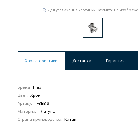
Для увеличения картинки нажмите на изображ
Ванны
19 категорий
Акриловые
Из литьевого мрамора
Ванны 120 см
Ванны 130 см
Ванны 
Характеристики
Доставка
Гарантия
Ванны 200 см
Экраны для ванн
Ком
Бренд:
Frap
Цвет:
Хром
Кухонные мойки
Артикул:
FBBB-3
15 категорий
Материал:
Латунь
Страна производства:
Китай
Из искусственного камня
Из нержавеюще