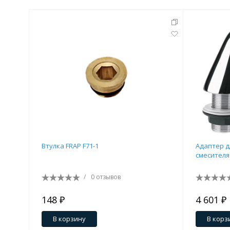
Комплектующие для кабин
Полотенцесушители
3 категории
Водяные
Электрические
Комплек
Втулка FRAP F71-1
Адаптер д
Аксессуары для ванных ко
смесителя
4 категории
/
0 отзывов
148 ₽
4 601 ₽
Дозаторы
Карнизы и шторки для ванной
В корзину
В корз