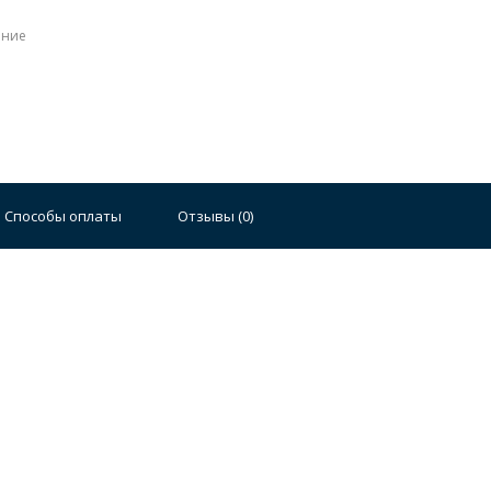
ение
Стальные
Чугунные
Ванны 100 см
Отдельно
140 см
Ванны 150 см
Ванны 160 см
Ванны 17
Способы оплаты
Отзывы (
0
)
плектующие для ванн
й стали
Двойные
Сушилки и диспенсеры для моек