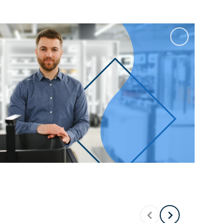
100 см
Перейти в раздел
альные
Подвесные
60 см
65 см
70 см
80 см
Перейти в раздел