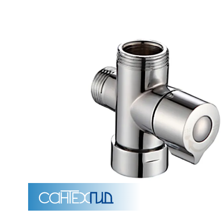
Унитазы
15 категорий
Напольные
Подвесные
Моноблоки
Приставные
Угловые с бачком
Уни
Комплектующие для инсталляций и кнопки смы
Мебель для ванных комна
7 категорий
Тумбы для ванной
Зеркало шкаф
П