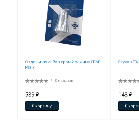
Отдельная лейка хром 2 режима FRAP
Втулка FRA
F33-3
/
0 отзывов
589 ₽
148 ₽
В корзину
В корз