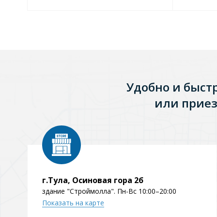
Зеркала
1 категория
Зеркала с подсветкой
Удобно и быст
или приез
Душевые поддоны
7 категорий
Акриловые
Из литьевого мрамора
г.Тула, Осиновая гора 2б
Комплектующие к поддонам
здание "Строймолла". Пн-Вс 10:00–20:00
Показать на карте