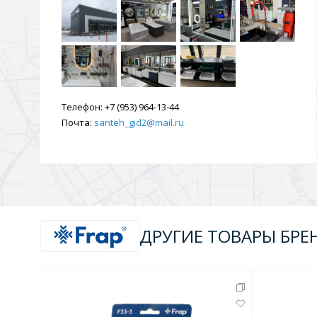
Душевые уголки и огражд
3 категории
Двери и перегородки
Душевые огражден
Телефон:
+7 (953) 964-13-44
Почта:
santeh_gid2@mail.ru
Трапы для душевых
3 категории
Квадратные
Комплектующие
Лине
ДРУГИЕ ТОВАРЫ БРЕ