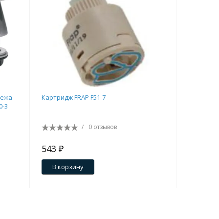
пежа
Картридж FRAP F51-7
Отдельная
0-3
/
0 отзывов
543 ₽
640 ₽
В корзину
В кор