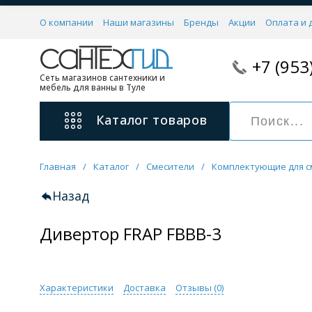
О компании
Наши магазины
Бренды
Акции
Оплата и 
+7 (953
Сеть магазинов сантехники и
мебель для ванны в Туле
Каталог
товаров
Главная
/
Каталог
/
Смесители
/
Комплектующие для с
Смесители
11 категорий
Назад
Дивертор FRAP FBBB-3
Для ванны с душем
Для раковины
С гигиеническим душем
На борт ванной
Характеристики
Доставка
Отзывы (
0
)