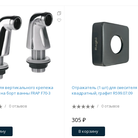
тующие
ля вертикального крепежа
Отражатель (1 шт) для смесителя
мнат
 на борт ванны FRAP F70-3
квадратный, графит R599.07.09
/
0 отзывов
/
0 отзывов
305 ₽
Ершики
Полки
ину
В корзину