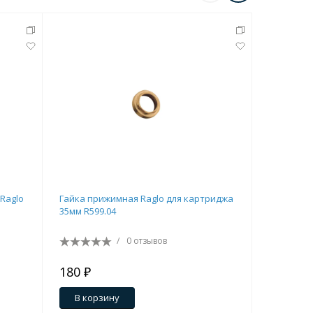
Перейти в раздел
 Raglo
Гайка прижимная Raglo для картриджа
Гайка для
35мм R599.04
F34903
Перейти в раздел
/
0 отзывов
180 ₽
516 ₽
В корзину
В кор