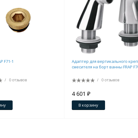
P F71-1
Адаптер для вертикального кре
смесителя на борт ванны FRAP F7
/
0 отзывов
/
0 отзывов
4 601 ₽
ину
В корзину