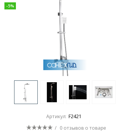
-
5
%
Раковины
Душевые кабины
Полотенцесушители
Аксессуары для ванных комнат
Зеркала
Душевые поддоны
Артикул:
F2421
Душевые уголки и ограждения
/
0 отзывов
о товаре