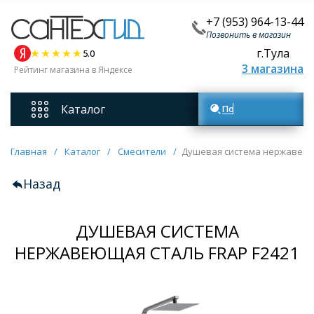
+7 (953) 964-13-44
Позвонить в магазин
г.Тула
5.0
3 магазина
Рейтинг магазина в Яндексе
Каталог
Поиск товаров
Смесители
Главная
/
Каталог
/
Смесители
/
Душевая система нержавеюща
Назад
Унитазы
ДУШЕВАЯ СИСТЕМА
Мебель для ванных комнат
НЕРЖАВЕЮЩАЯ СТАЛЬ FRAP F2421
Ванны
Кухонные мойки