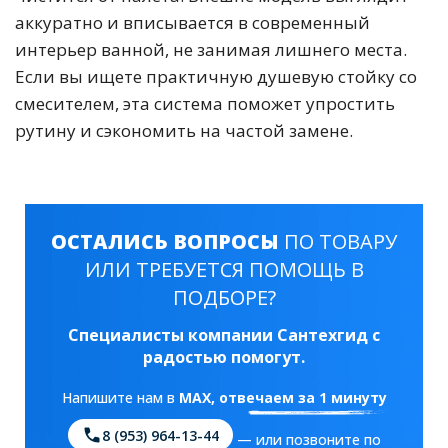
аккуратно и вписывается в современный
интерьер ванной, не занимая лишнего места.
Если вы ищете практичную душевую стойку со
смесителем, эта система поможет упростить
рутину и сэкономить на частой замене.
ОСТАЛИСЬ ВОПРОСЫ
ПО ТОВАРУ
ИЛИ ТРЕБУЕТСЯ ПОМОЩЬ В
ПОДБОРЕ?
Специалисты компании Сантехгид с
радостью помогут.
Напишите нам в
MAX
, отвечаем за 1 минуту
8 (953) 964-13-44
— или позвоните по