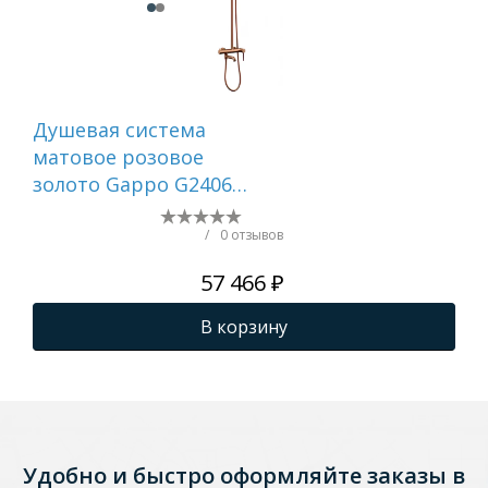
Душевая система
Ду
матовое розовое
тр
золото Gappo G2406-
и и
43
мат
IDD
/
0 отзывов
57 466 ₽
В корзину
Удобно и быстро оформляйте заказы в