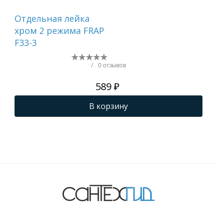
Отдельная лейка
Вту
хром 2 режима FRAP
F33-3
/
0 отзывов
589 ₽
В корзину