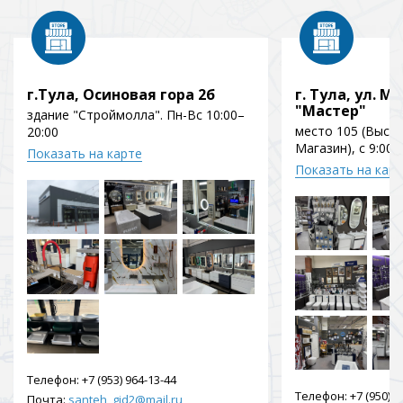
г.Тула, Осиновая гора 2б
г. Тула, ул. Мо
"Мастер"
здание "Строймолла". Пн-Вс 10:00–
место 105 (Выст
20:00
Магазин), с 9:00 
Показать на карте
Показать на кар
Телефон:
+7 (953) 964-13-44
Телефон:
+7 (950) 9
Почта:
santeh_gid2@mail.ru