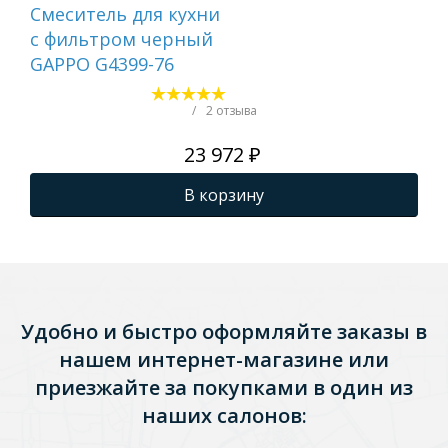
Смеситель для кухни
Сме
с фильтром черный
с 
GAPPO G4399-76
ор
GA
/
2 отзыва
23 972 ₽
В корзину
Удобно и быстро оформляйте заказы в
нашем интернет-магазине или
приезжайте за покупками в один из
наших салонов: