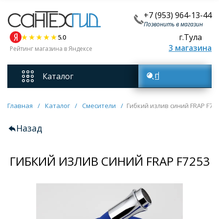
+7 (953) 964-13-44
Позвонить в магазин
г.Тула
5.0
3 магазина
Рейтинг магазина в Яндексе
Каталог
Поиск товаров
Смесители
Главная
/
Каталог
/
Смесители
/
Гибкий излив синий FRAP F72
Назад
Унитазы
ГИБКИЙ ИЗЛИВ СИНИЙ FRAP F7253
Мебель для ванных комнат
Ванны
Кухонные мойки