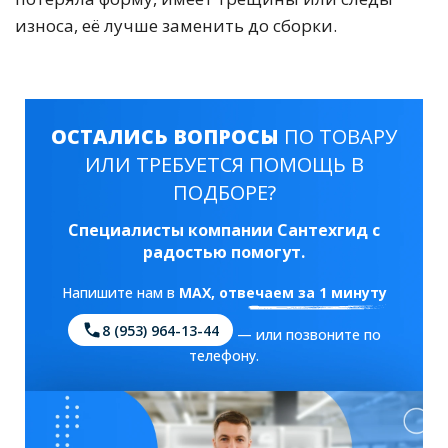
износа, её лучше заменить до сборки.
ОСТАЛИСЬ ВОПРОСЫ
ПО ТОВАРУ
ИЛИ ТРЕБУЕТСЯ ПОМОЩЬ В
ПОДБОРЕ?
Специалисты компании Сантехгид с
радостью помогут.
Напишите нам в
MAX
, отвечаем за 1 минуту
8 (953) 964-13-44
— или позвоните по
телефону.