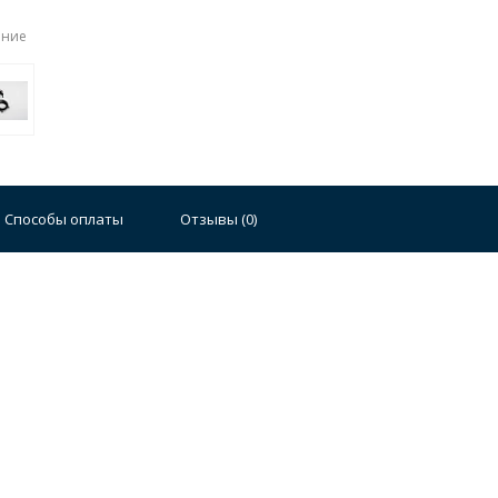
ение
Стальные
Чугунные
Ванны 100 см
Отдельно
140 см
Ванны 150 см
Ванны 160 см
Ванны 17
Способы оплаты
Отзывы (
0
)
плектующие для ванн
й стали
Двойные
Сушилки и диспенсеры для моек