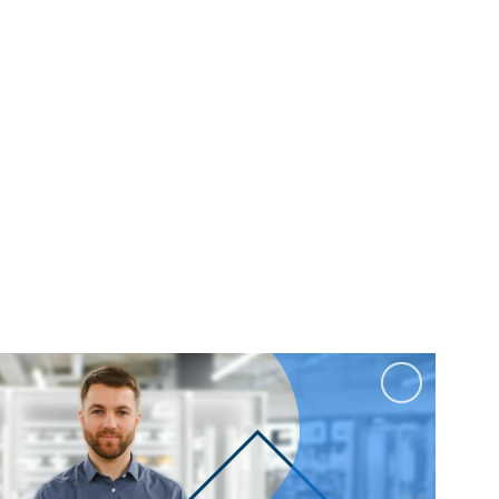
100 см
Перейти в раздел
альные
Подвесные
60 см
65 см
70 см
80 см
Перейти в раздел