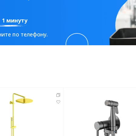
а 1 минуту
ите по телефону.
тующие
мнат
Ершики
Полки