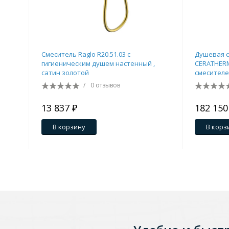
Зеркала
1 категория
Смеситель Raglo R20.51.03 с
Душевая с
гигиеническим душем настенный ,
CERATHERM
сатин золотой
Зеркала с подсветкой
смесителе
A7589A2
/
0 отзывов
13 837 ₽
182 150
Душевые поддоны
В корзину
В корз
7 категорий
Акриловые
Из литьевого мрамора
Комплектующие к поддонам