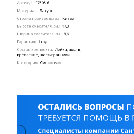
Смесители для моек
40 см
45 см
Артикул:
F7505-6
Материал:
Латунь
Страна производства:
Китай
Высота смесителя, см.:
17,3
Раковины
Ширина смесителя, см.:
8,6
23 категории
Гарантия:
1 год
Состав комплекта:
Лейка, шланг,
крепление, шестигранники
Мебельные раковины
Квадратные
Категория:
Смесители
На стиральную машину
С пьедесталом
90 см
100 см
120 см
130 см
ОСТАЛИСЬ ВОПРОСЫ
П
Душевые кабины
ТРЕБУЕТСЯ ПОМОЩЬ В 
1 категория
Специалисты компании Сант