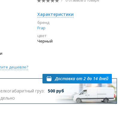
/
0 отзывов
о товаре
Перейти в раздел
Характеристики
бренд
Frap
цвет
ы с инсталляцией
Биде
Писсуары
Черный
выпуском
ии
тите дешевле?
Доставка
от 2 до 14 дней
елкогабаритный груз:
500 руб
Перейти в раздел
тдельно
омплектующие для мебели