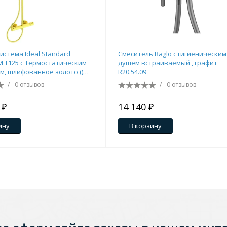
истема Ideal Standard
Смеситель Raglo с гигиеническим
 T125 с Термостатическим
душем встраиваемый , графит
м, шлифованное золото ()
R20.54.09
/
0 отзывов
/
0 отзывов
 ₽
14 140 ₽
ину
В корзину
Стальные
Из искусственного камня
Из стеклоплас