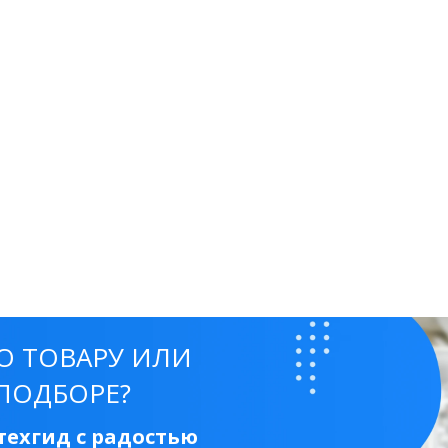
50 см
60 см
70 см
80 см
90 см
Круглые
Накладные чаши
Прямоугольные
Ов
Угловые
40 см
45 см
50 см
55 см
Комплектующие
О ТОВАРУ ИЛИ
ПОДБОРЕ?
ехгид с радостью