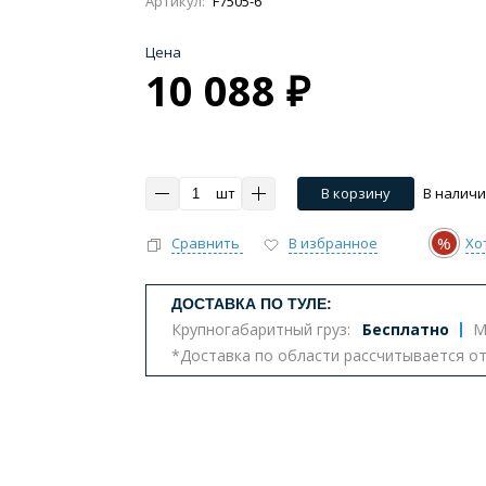
Артикул:
F7505-6
Цена
10 088 ₽
Импульсные, умные
Инсталляции
Комплект
тазы с биде
Бюджетные унитазы
С вертикальным 
шт
В корзину
В налич
ва
Комплектующие для унитазов
%
Сравнить
В избранное
Хо
ДОСТАВКА ПО ТУЛЕ:
т
Крупногабаритный груз:
Бесплатно
М
*Доставка по области рассчитывается о
еналы
Комоды
Шкафы
Столешницы
К