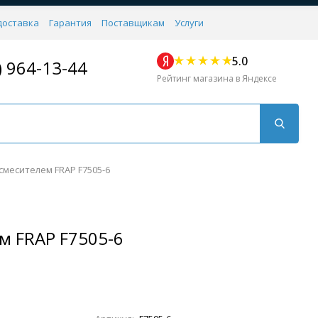
доставка
Гарантия
Поставщикам
Услуги
5.0
) 964-13-44
Рейтинг магазина в Яндексе
смесителем FRAP F7505-6
м FRAP F7505-6
Для кухни
Для душа
Для биде
Душевые стой
Напольные
Комплектующие