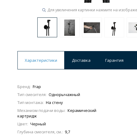
Для увеличения картинки нажмите на изображ
Ванны
19 категорий
Акриловые
Из литьевого мрамора
Ванны 120 см
Ванны 130 см
Ванны 
Характеристики
Доставка
Гарантия
Ванны 200 см
Экраны для ванн
Ком
Бренд:
Frap
Тип смесителя:
Однорычажный
Кухонные мойки
Тип монтажа:
На стену
15 категорий
Механизм подачи воды:
Керамический
картридж
Цвет:
Черный
Из искусственного камня
Из нержавеюще
Глубина смесителя, см.:
9,7