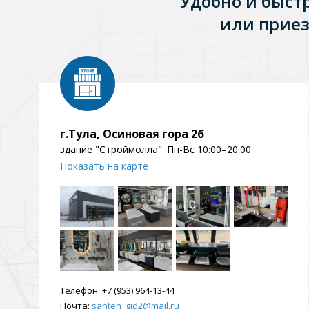
Удобно и быст
Душевые уголки и огражд
или приез
3 категории
Двери и перегородки
Душевые огражден
г.Тула, Осиновая гора 2б
Трапы для душевых
здание "Строймолла". Пн-Вс 10:00–20:00
3 категории
Показать на карте
Квадратные
Комплектующие
Лине
Телефон:
+7 (953) 964-13-44
Почта:
santeh_gid2@mail.ru