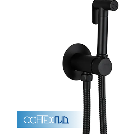
Унитазы
15 категорий
Напольные
Подвесные
Моноблоки
Приставные
Угловые с бачком
Уни
Комплектующие для инсталляций и кнопки смы
Мебель для ванных комна
7 категорий
Тумбы для ванной
Зеркало шкаф
П