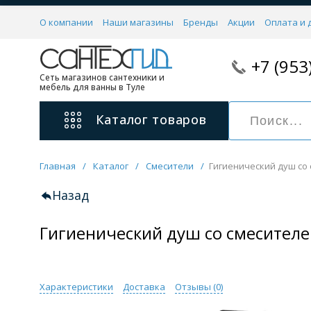
О компании
Наши магазины
Бренды
Акции
Оплата и 
+7 (953
Сеть магазинов сантехники и
мебель для ванны в Туле
Каталог
товаров
Главная
/
Каталог
/
Смесители
/
Гигиенический душ со 
Смесители
11 категорий
Назад
Гигиенический душ со смесителе
Для ванны с душем
Для раковины
С гигиеническим душем
На борт ванной
Характеристики
Доставка
Отзывы (
0
)