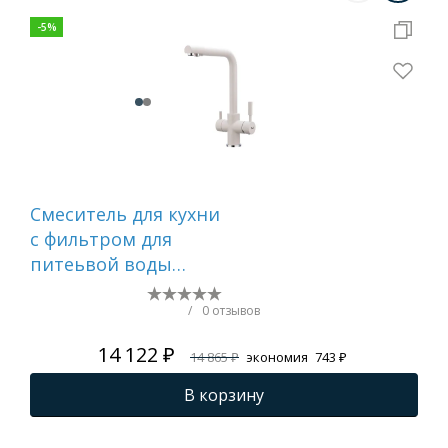
-
5
%
Смеситель для кухни
Сме
c фильтром для
FRA
питеьвой воды
молочный FRAP
F4352-24
/
0 отзывов
14 122 ₽
14 865 ₽
экономия
743 ₽
В корзину