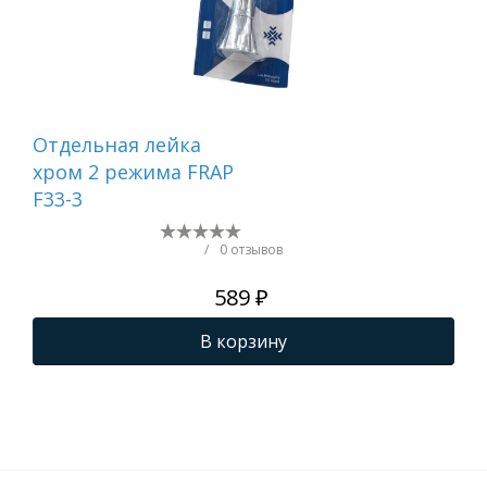
Отдельная лейка
Вту
хром 2 режима FRAP
F33-3
/
0 отзывов
589 ₽
В корзину