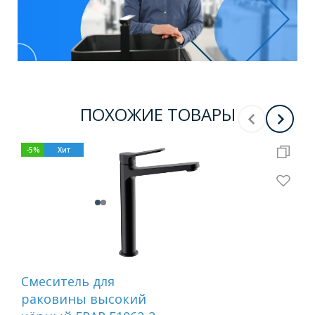
ПОХОЖИЕ ТОВАРЫ
-
5
%
Хит
-
10
Смеситель для
См
раковины высокий
ра