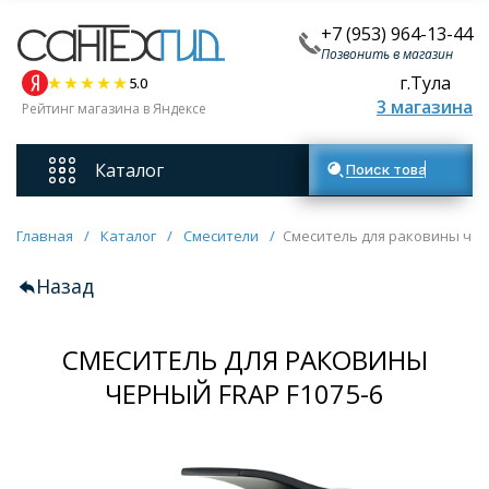
+7 (953) 964-13-44
Позвонить в магазин
г.Тула
5.0
3 магазина
Рейтинг магазина в Яндексе
Каталог
Поиск товаров
Смесители
Главная
/
Каталог
/
Смесители
/
Смеситель для раковины чер
Назад
Унитазы
СМЕСИТЕЛЬ ДЛЯ РАКОВИНЫ
Мебель для ванных комнат
ЧЕРНЫЙ FRAP F1075-6
Ванны
Кухонные мойки