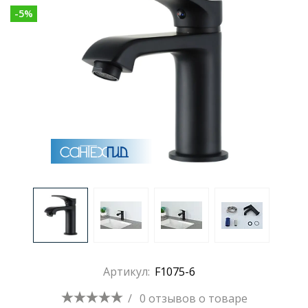
-
5
%
Раковины
Душевые кабины
Полотенцесушители
Аксессуары для ванных комнат
Зеркала
Душевые поддоны
Артикул:
F1075-6
Душевые уголки и ограждения
/
0 отзывов
о товаре