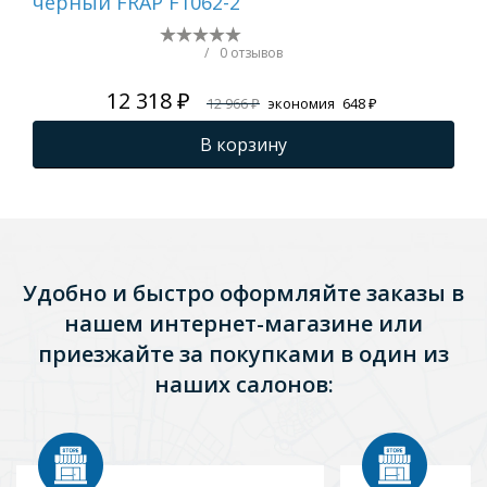
чёрный FRAP F1062-2
чё
62
/
0 отзывов
12 318 ₽
12 966 ₽
экономия
648 ₽
В корзину
Удобно и быстро оформляйте заказы в
нашем интернет-магазине или
приезжайте за покупками в один из
наших салонов: