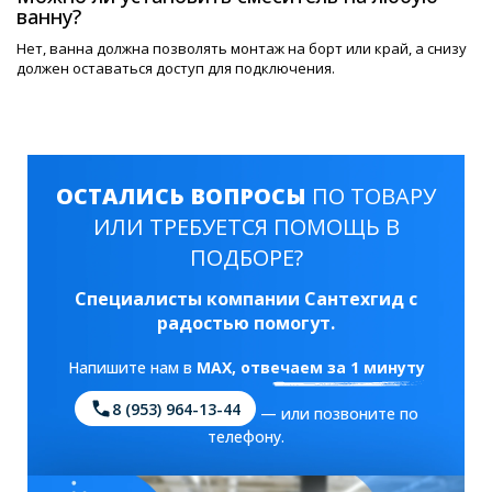
ванну?
Нет, ванна должна позволять монтаж на борт или край, а снизу
должен оставаться доступ для подключения.
ОСТАЛИСЬ ВОПРОСЫ
ПО ТОВАРУ
ИЛИ ТРЕБУЕТСЯ ПОМОЩЬ В
ПОДБОРЕ?
Специалисты компании Сантехгид с
радостью помогут.
Напишите нам в
MAX
, отвечаем за 1 минуту
8 (953) 964-13-44
— или позвоните по
телефону.