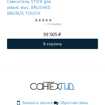
Смеситель STICK для
Сме
умыв. выс. BRUSHED
ум
BRONZE TOUCH
MR
WH
/
0 отзывов
39 505 ₽
В корзину
Заказать звонок
Обратная связь