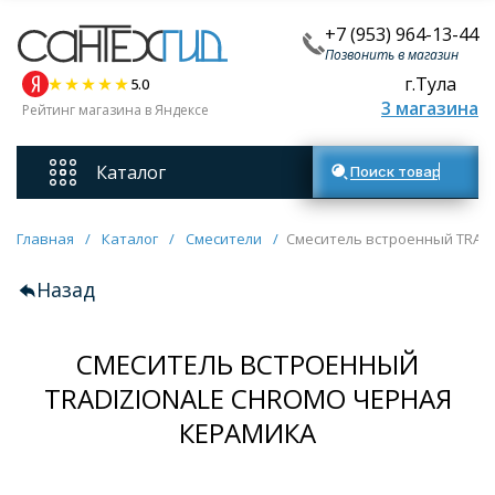
+7 (953) 964-13-44
Позвонить в магазин
г.Тула
5.0
3 магазина
Рейтинг магазина в Яндексе
Каталог
Поиск товаров
Смесители
Главная
/
Каталог
/
Смесители
/
Смеситель встроенный TRAD
Назад
Унитазы
СМЕСИТЕЛЬ ВСТРОЕННЫЙ
Мебель для ванных комнат
TRADIZIONALE CHROMO ЧЕРНАЯ
Ванны
КЕРАМИКА
Кухонные мойки