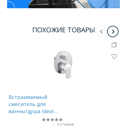
ПОХОЖИЕ ТОВАРЫ
Встраиваемый
См
смеситель для
вс
ванны/душа Ideal
те
Standard Ceraflex,
пр
A6758AA
WH
/
0 отзывов