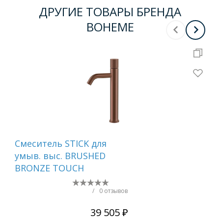
ДРУГИЕ ТОВАРЫ БРЕНДА
BOHEME
Смеситель STICK для
Сме
умыв. выс. BRUSHED
ум
BRONZE TOUCH
MR
WH
/
0 отзывов
39 505 ₽