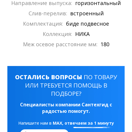
Направление выпуска:
горизонтальный
Слив-перелив:
встроенный
Комплектация:
биде подвесное
Коллекция:
НИКА
Меж осевое расстояние мм:
180
ОСТАЛИСЬ ВОПРОСЫ
ПО ТОВАРУ
ИЛИ ТРЕБУЕТСЯ ПОМОЩЬ В
ПОДБОРЕ?
Специалисты компании Сантехгид с
радостью помогут.
Напишите нам в
MAX
, отвечаем за 1 минуту