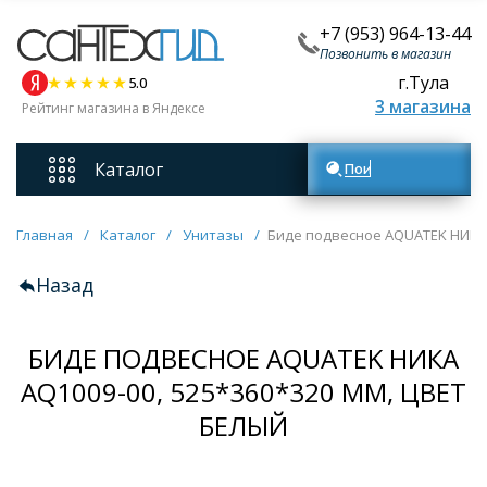
+7 (953) 964-13-44
Позвонить в магазин
г.Тула
5.0
3 магазина
Рейтинг магазина в Яндексе
Каталог
Поиск товаров
Смесители
Главная
/
Каталог
/
Унитазы
/
Биде подвесное AQUATEK НИКА 
Назад
Унитазы
БИДЕ ПОДВЕСНОЕ AQUATEK НИКА
Мебель для ванных комнат
AQ1009-00, 525*360*320 ММ, ЦВЕТ
Ванны
БЕЛЫЙ
Кухонные мойки