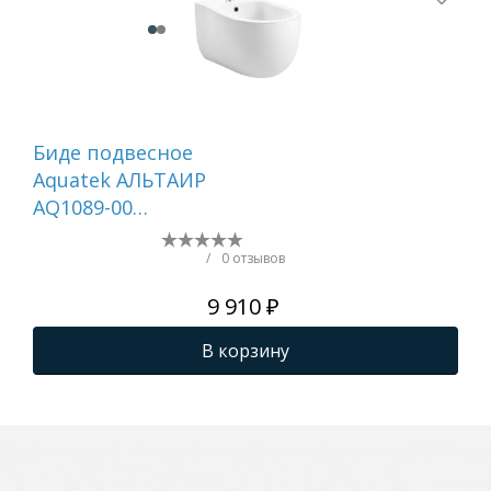
Биде подвесное
Би
Aquatek АЛЬТАИР
AQ
AQ1089-00
AQ
525*400*340, цвет
510
белый, крепеж
бе
/
0 отзывов
9 910 ₽
В корзину