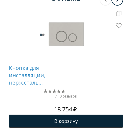
Кнопка для
Ин
инсталляции,
уни
нерж.сталь
666
ультраплоская NIKEL
BRUSH GEBERIT 300-
/
0 отзывов
серия
18 754 ₽
В корзину