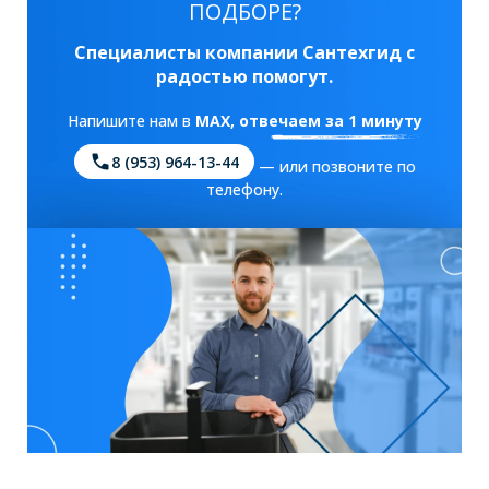
ПОДБОРЕ?
Специалисты компании Сантехгид с
радостью помогут.
Напишите нам в
MAX
, отвечаем за 1 минуту
8 (953) 964-13-44
— или позвоните по
телефону.