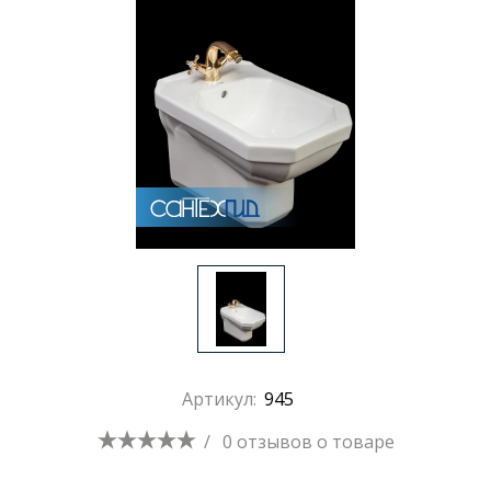
Артикул:
945
/
0 отзывов
о товаре