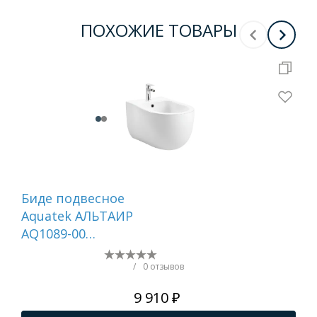
ПОХОЖИЕ ТОВАРЫ
Биде подвесное
Би
Aquatek АЛЬТАИР
AQ
AQ1089-00
AQ
525*400*340, цвет
510
белый, крепеж
бе
/
0 отзывов
9 910 ₽