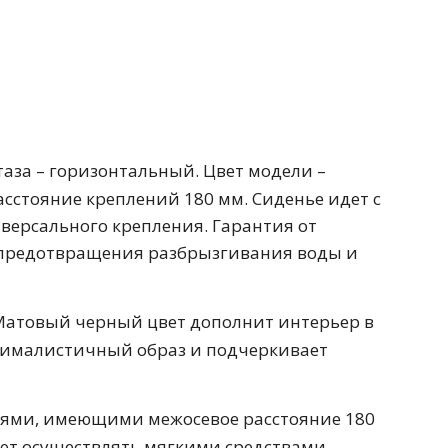
Перейти в раздел
аза – горизонтальный. Цвет модели –
альные
Подвесные
стояние креплений 180 мм. Сиденье идет с
иверсального крепления. Гарантия от
60 см
65 см
70 см
80 см
я предотвращения разбрызгивания воды и
Матовый черный цвет дополнит интерьер в
инималистичный образ и подчеркивает
Перейти в раздел
ями, имеющими межосевое расстояние 180
ют осуществлять мягкими средствами,
я.