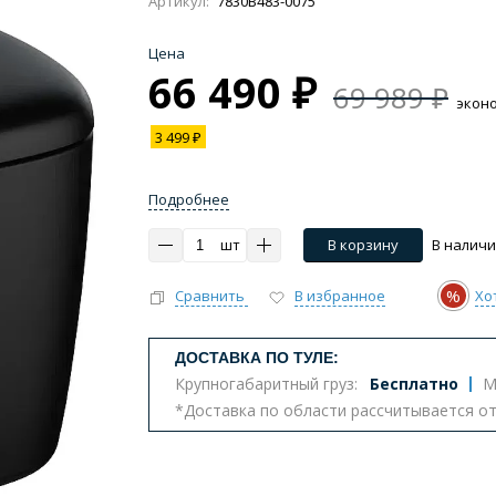
Цена
66 490 ₽
69 989 ₽
экон
3 499 ₽
Импульсные, умные
Инсталляции
Комплект
тазы с биде
Бюджетные унитазы
С вертикальным 
Подробнее
ва
Комплектующие для унитазов
шт
В корзину
В налич
%
Сравнить
В избранное
Хо
т
ДОСТАВКА ПО ТУЛЕ:
Крупногабаритный груз:
Бесплатно
М
*Доставка по области рассчитывается о
еналы
Комоды
Шкафы
Столешницы
К
ение