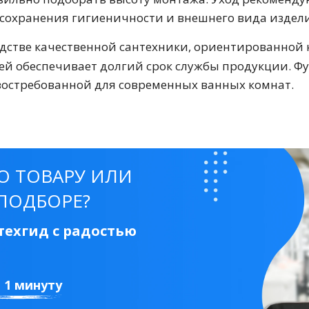
одстве качественной сантехники, ориентированной 
ей обеспечивает долгий срок службы продукции. Ф
 востребованной для современных ванных комнат.
тующие
О ТОВАРУ ИЛИ
ПОДБОРЕ?
мнат
ехгид с радостью
Ершики
Полки
а 1 минуту
ите по телефону.