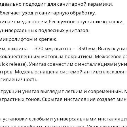
чивает медленное и бесшумное опускание крышки.
 универсальных подвесных унитазов.
 микролифтом и крепеж.
м, ширина — 370 мм, высота — 350 мм. Выпуск унит
Круглые
Накладные чаши
Прямоугольные
Ов
кокачественным матовым покрытием. Межосевое рас
ck release). Унитаз совместим с инсталляциями ун
Угловые
40 см
45 см
50 см
55 см
 литров. Модель оснащена системой антивсплеск дл
Комплектующие
гигиеничность.
струкции унитаз выглядит легким и современным. 
онтрастных тонов. Скрытая инсталляция создает м
я установки с любыми универсальными инсталляци
вильно подобрать высоту монтажа. Уход рекоменду
сохранения гигиеничности и внешнего вида издели