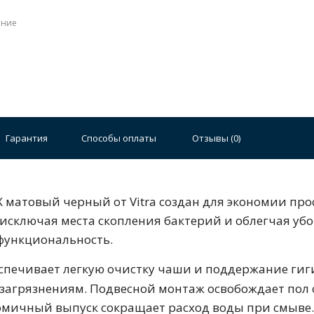
Стальные
Чугунные
Ванны 100 см
Отдельно
140 см
Ванны 150 см
Ванны 160 см
Ванны 17
Гарантия
Способы оплаты
Отзывы (
0
)
плектующие для ванн
X матовый черный от Vitra создан для экономии пр
исключая места скопления бактерий и облегчая убо
 функциональность.
спечивает легкую очистку чаши и поддержание гиг
 загрязнениям. Подвесной монтаж освобождает пол
й стали
Двойные
Сушилки и диспенсеры для моек
омичный выпуск сокращает расход воды при смыве.
50 см
60 см
70 см
80 см
90 см
идеально подходит для санитарной керамики.
блегчает уход и санитарную обработку.