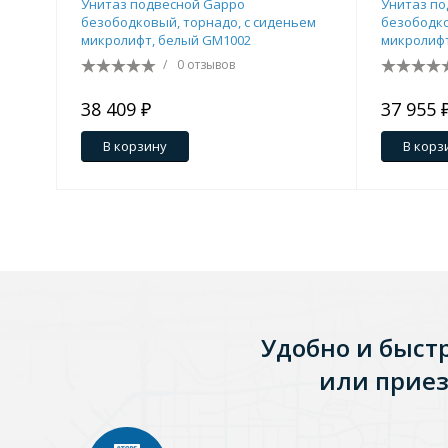
/
0 отзывов
38 409 ₽
37 955 
Двери и перегородки
Душевые огражден
В корзину
В корз
Трапы для душевых
3 категории
Квадратные
Комплектующие
Лине
Удобно и быст
или приез