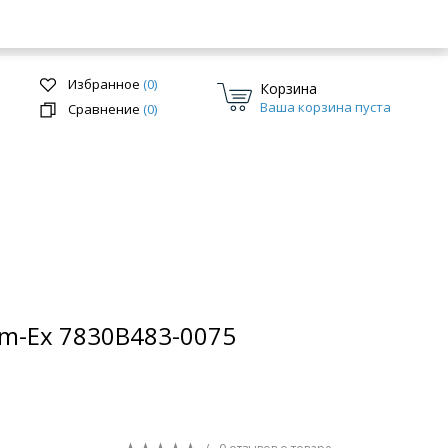
Избранное
(0)
Корзина
Ваша корзина пуста
Сравнение
(0)
Перейти в раздел
im-Ex 7830B483-0075
ки
Системы скрытого монтажа
/
0 отзывов
о товаре
Перейти в раздел
Характеристики