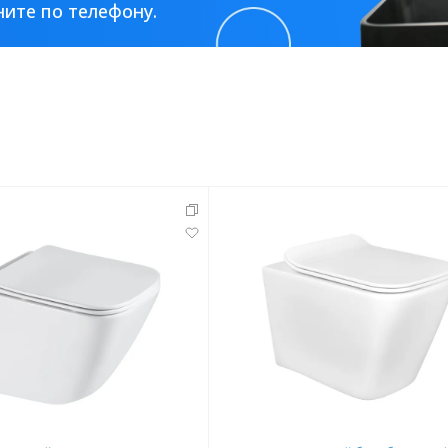
Стальные
Из искусственного камня
Из стеклоплас
одвесной Gappo
Унитаз подвесной безободковы
ения
вый, торнадо, с сиденьем
AQUATEK ДЕЛЬТА 480 x 350 x 320 м
, белый GM1003
тонкое сиденье с механизмом