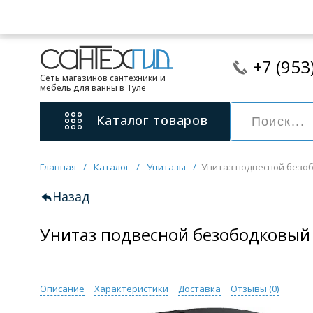
+7 (953
Сеть магазинов сантехники и
мебель для ванны в Туле
Каталог
товаров
Главная
/
Каталог
/
Унитазы
/
Унитаз подвесной безоб
Смесители
11 категорий
Назад
Унитаз подвесной безободковый 
Для ванны с душем
Для раковины
С гигиеническим душем
На борт ванной
Описание
Характеристики
Доставка
Отзывы (
0
)
Унитазы