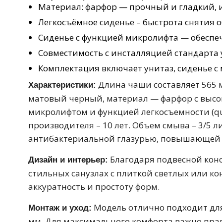
Сиденье с функцией микролифта — обеспе
Раковины
Совместимость с инсталляцией стандарта
23 категории
Комплектация включает унитаз, сиденье с
Длина чаши составляет 565 м
Характеристики:
Мебельные раковины
Квадратные
матовый черный, материал — фарфор с высо
микролифтом и функцией легкосъемности (qui
На стиральную машину
С пьедесталом
производителя – 10 лет. Объем смыва – 3/5
90 см
100 см
120 см
130 см
антибактериальной глазурью, повышающей 
Благодаря подвесной кон
Дизайн и интерьер:
стильных санузлах с плиткой светлых или к
Душевые кабины
аккуратность и простоту форм.
1 категория
Модель отлично подходит дл
Монтаж и уход:
мм. Для максимального комфорта важно пра
Комплектующие для кабин
регулярно очищая кромку чаши и сифон для 