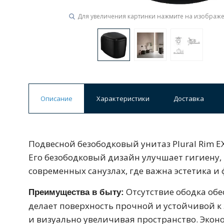
Ванны
19 категорий
Акриловые
Из литьевого мрамора
Ванны 120 см
Ванны 130 см
Ванны 
Описание
Характеристики
Доставка
Ванны 200 см
Экраны для ванн
Ком
Подвесной безободковый унитаз Plural Rim E
Его безободковый дизайн улучшает гигиену, 
Кухонные мойки
15 категорий
современных санузлах, где важна эстетика и
Отсутствие ободка обе
Преимущества в быту:
делает поверхность прочной и устойчивой к
Из искусственного камня
Из нержавеюще
и визуально увеличивая пространство. Экон
Смесители для моек
40 см
45 см
Материал: фарфор — прочный и гладкий, 
Легкосъёмное сиденье – быстрота снятия о