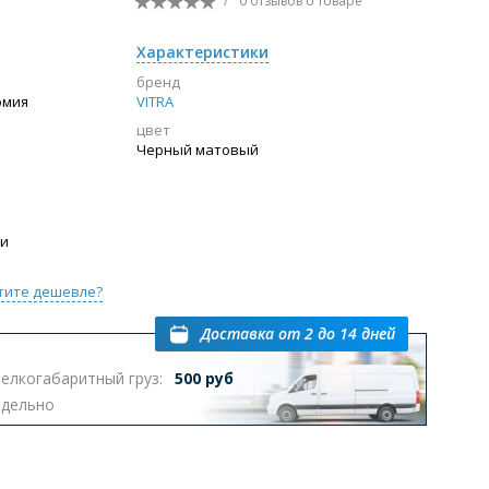
бренд
омия
VITRA
цвет
ы с инсталляцией
Биде
Писсуары
Черный матовый
выпуском
ии
тите дешевле?
Доставка
от 2 до 14 дней
Перейти в раздел
елкогабаритный груз:
500 руб
тдельно
омплектующие для мебели