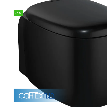
-
5
%
15 категорий
Напольные
Подвесные
Моноблоки
Приставные
Угловые с бачком
Уни
Комплектующие для инсталляций и кнопки смы
Мебель для ванных комна
7 категорий
Тумбы для ванной
Зеркало шкаф
П
Для увеличения картинки нажмите на изображ