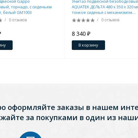
плавного закрывания
/
0 отзывов
/
0 отзывов
₽
8 340 ₽
ия
На борт ванной
ину
В корзину
йные
ро оформляйте заказы в нашем инт
жайте за покупками в один из наши