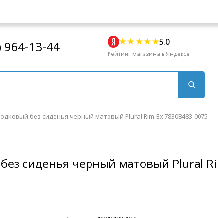
5.0
) 964-13-44
Рейтинг магазина в Яндексе
одковый без сиденья черный матовый Plural Rim-Ex 7830B483-0075
без сиденья черный матовый Plural R
Для кухни
Для душа
Для биде
Душевые стой
Напольные
Комплектующие
Артикул:
7830B483-0075