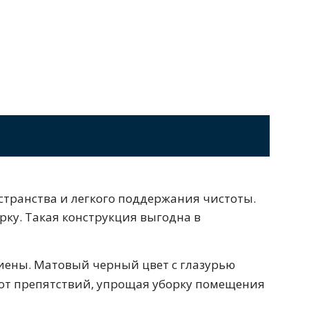
Перейти в раздел
стоящие
Приставные
Угловые
0 см
Ванны 180 см
Ванны 190 см
остранства и легкого поддержания чистоты.
рку. Такая конструкция выгодна в
Перейти в раздел
иены. Матовый черный цвет с глазурью
 от препятствий, упрощая уборку помещения
Черные
Комплектующие
100 см