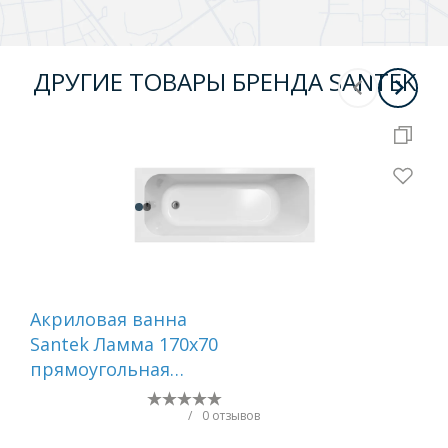
ДРУГИЕ ТОВАРЫ БРЕНДА SANTEK
Акриловая ванна
Ак
Santek Ламма 170х70
Sa
прямоугольная
150
1WH501747
ас
бе
/
0 отзывов