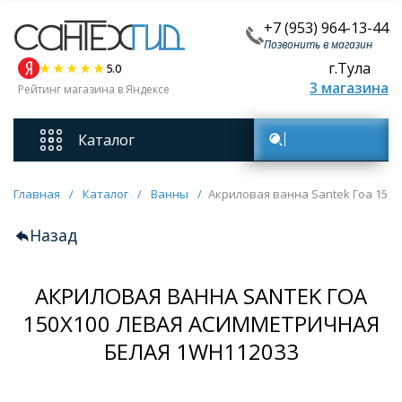
+7 (953) 964-13-44
Позвонить в магазин
г.Тула
5.0
3 магазина
Рейтинг магазина в Яндексе
Каталог
Поиск товаров
Смесители
Главная
/
Каталог
/
Ванны
/
Акриловая ванна Santek Гоа 150
Назад
Унитазы
АКРИЛОВАЯ ВАННА SANTEK ГОА
Мебель для ванных комнат
150Х100 ЛЕВАЯ АСИММЕТРИЧНАЯ
Ванны
БЕЛАЯ 1WH112033
Кухонные мойки