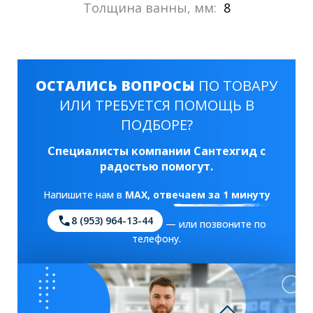
Толщина ванны, мм:
8
ОСТАЛИСЬ ВОПРОСЫ
ПО ТОВАРУ
ИЛИ ТРЕБУЕТСЯ ПОМОЩЬ В
ПОДБОРЕ?
Специалисты компании Сантехгид с
радостью помогут.
Напишите нам в
MAX
, отвечаем за 1 минуту
8 (953) 964-13-44
— или позвоните по
телефону.