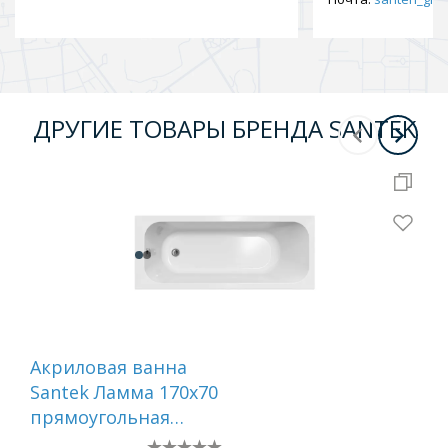
ДРУГИЕ ТОВАРЫ БРЕНДА SANTEK
Акриловая ванна
Ак
Santek Ламма 170х70
Sa
прямоугольная
150
1WH501747
ас