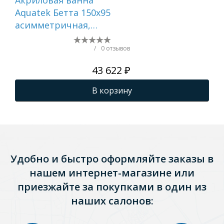
Aquatek Бетта 150x95
Aq
асимметричная,
170
Правосторонняя, с
ас
каркасом и экраном,
Пр
/
0 отзывов
без гидромассажа
ка
43 622 ₽
бе
В корзину
Удобно и быстро оформляйте заказы в
нашем интернет-магазине или
приезжайте за покупками в один из
наших салонов: