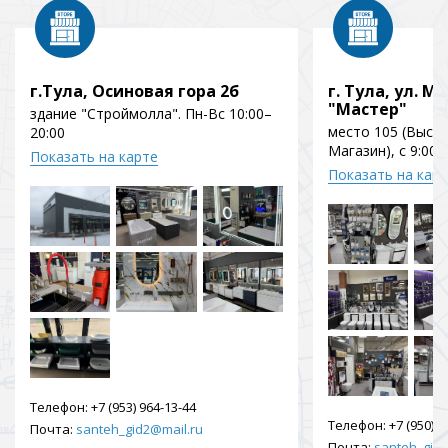
г.Тула, Осиновая гора 2б
г. Тула, ул. Мо
"Мастер"
здание "Строймолла". Пн-Вс 10:00–
место 105 (Выст
20:00
Магазин), с 9:00 
Показать на карте
Показать на кар
Телефон:
+7 (953) 964-13-44
Телефон:
+7 (950) 9
Почта:
santeh_gid2@mail.ru
Почта:
santeh_gid2