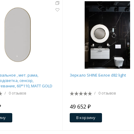
вальное , мет. рама,
Зеркало SHINE Белое d82 light
одсветка, сенсор,
евание, 60*110, MATT GOLD
/
0 отзывов
/
0 отзывов
₽
49 652 ₽
ину
В корзину