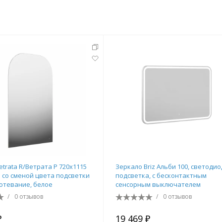
тующие
мнат
etrata R/Ветрата Р 720х1115
Зеркало Briz Альби 100, светоди
р со сменой цвета подсветки
подсветка, с бесконтактным
отевание, белое
сенсорным выключателем
/
0 отзывов
/
0 отзывов
Ершики
Полки
₽
19 469 ₽