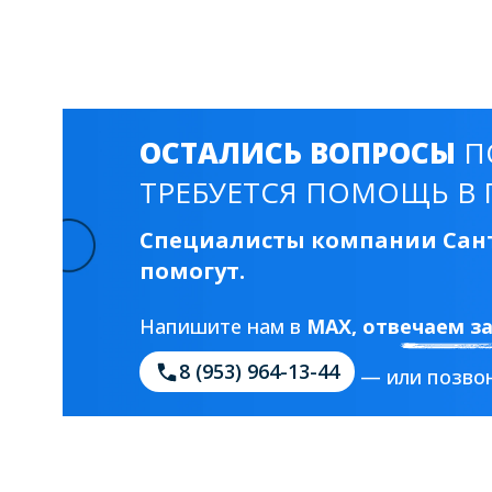
Смесители для моек
40 см
45 см
Раковины
23 категории
ОСТАЛИСЬ ВОПРОСЫ
П
ТРЕБУЕТСЯ ПОМОЩЬ В 
Мебельные раковины
Квадратные
Специалисты компании Сант
На стиральную машину
С пьедесталом
помогут.
90 см
100 см
120 см
130 см
Напишите нам в
MAX
, отвечаем з
8 (953) 964-13-44
— или позвон
Душевые кабины
1 категория