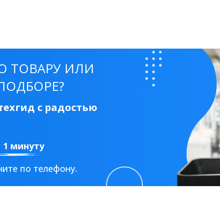
50 см
60 см
70 см
80 см
90 см
О ТОВАРУ ИЛИ
ПОДБОРЕ?
Круглые
Накладные чаши
Прямоугольные
Ов
ехгид с радостью
Угловые
40 см
45 см
50 см
55 см
Комплектующие
а 1 минуту
ите по телефону.