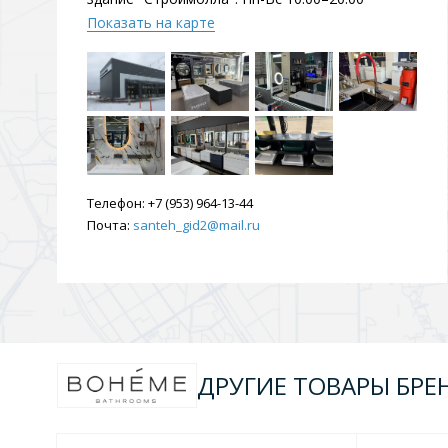
Душевые уголки и огражд
Показать на карте
3 категории
Двери и перегородки
Душевые огражден
Телефон:
+7 (953) 964-13-44
Трапы для душевых
Почта:
santeh_gid2@mail.ru
3 категории
Квадратные
Комплектующие
Лине
ДРУГИЕ ТОВАРЫ БРЕ