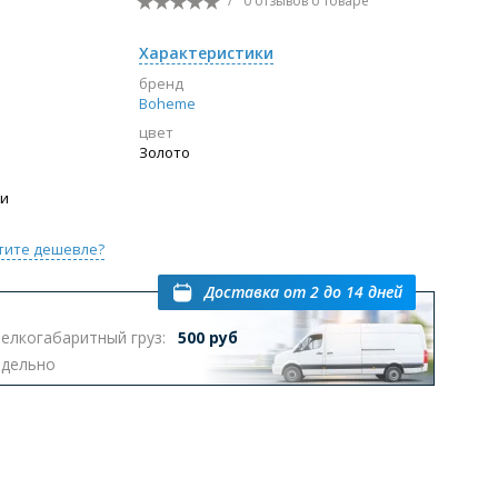
/
0 отзывов
о товаре
Перейти в раздел
Характеристики
бренд
Boheme
цвет
ы с инсталляцией
Биде
Писсуары
Золото
выпуском
ии
тите дешевле?
Доставка
от 2 до 14 дней
елкогабаритный груз:
500 руб
Перейти в раздел
тдельно
омплектующие для мебели