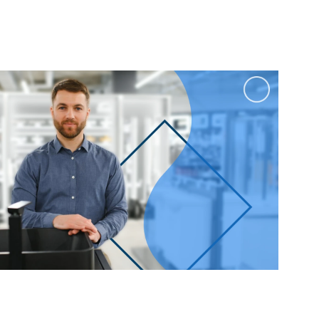
100 см
Перейти в раздел
альные
Подвесные
60 см
65 см
70 см
80 см
Перейти в раздел