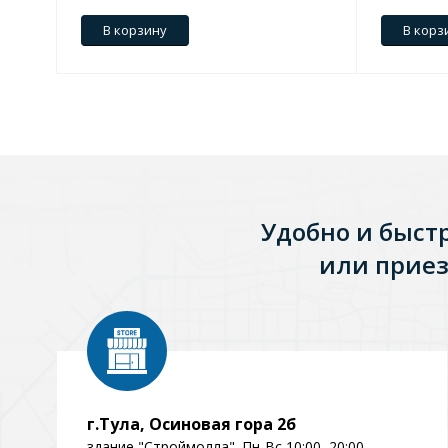
В корзину
В корз
Зеркала
1 категория
Зеркала с подсветкой
Удобно и быст
Душевые поддоны
или приез
7 категорий
Акриловые
Из литьевого мрамора
Комплектующие к поддонам
г.Тула, Осиновая гора 2б
здание "Строймолла". Пн-Вс 10:00–20:00