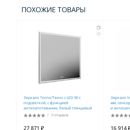
Комплектующие для кабин
ПОХОЖИЕ ТОВАРЫ
Полотенцесушители
3 категории
Водяные
Электрические
Комплек
Аксессуары для ванных ко
4 категории
Зеркало Tecno/Текно c LED 90 с
Зеркало V
подсветкой, с функцией
мм, сенсо
антизапотевание, белый глянцевый
и антизап
/
0 отзывов
Дозаторы
Карнизы и шторки для ванной
27 871 ₽
16 914 