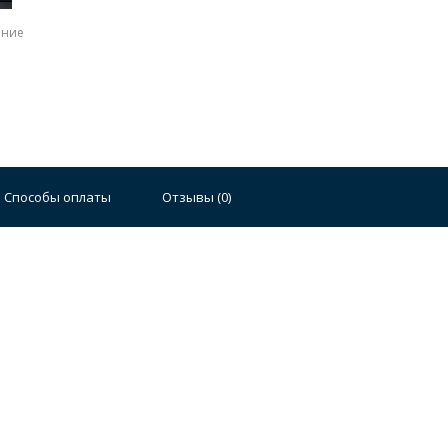
ение
Стальные
Чугунные
Ванны 100 см
Отдельно
140 см
Ванны 150 см
Ванны 160 см
Ванны 17
Способы оплаты
Отзывы (
0
)
плектующие для ванн
й стали
Двойные
Сушилки и диспенсеры для моек