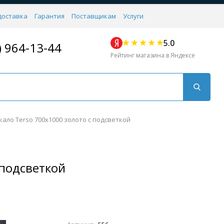
доставка
Гарантия
Поставщикам
Услуги
5.0
) 964-13-44
Рейтинг магазина в Яндексе
кало Terso 700х1000 золото с подсветкой
 подсветкой
Для кухни
Для душа
Для биде
Душевые стой
Напольные
Комплектующие