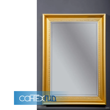
Унитазы
15 категорий
Напольные
Подвесные
Моноблоки
Приставные
Угловые с бачком
Уни
Комплектующие для инсталляций и кнопки смы
Мебель для ванных комна
7 категорий
Тумбы для ванной
Зеркало шкаф
П