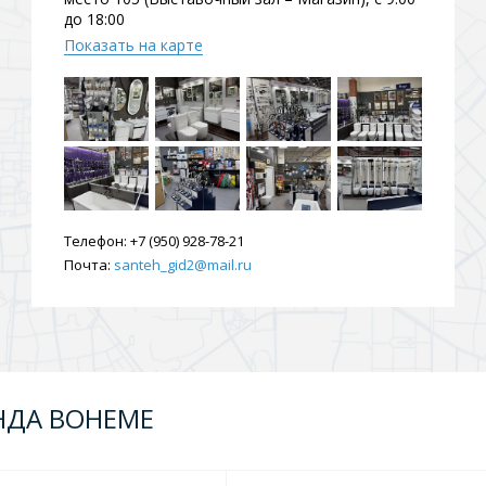
до 18:00
ения
Показать на карте
ия
На борт ванной
Телефон:
+7 (950) 928-78-21
Почта:
santeh_gid2@mail.ru
йные
НДА BOHEME