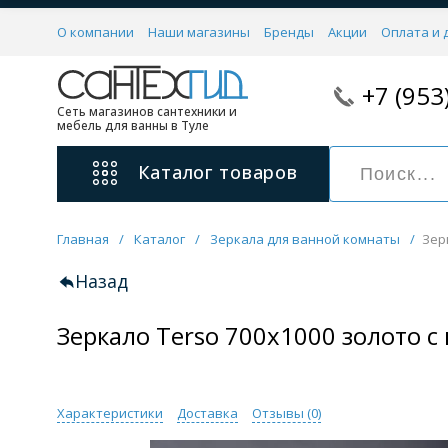
О компании
Наши магазины
Бренды
Акции
Оплата и 
+7 (953
Сеть магазинов сантехники и
мебель для ванны в Туле
Каталог
товаров
Главная
/
Каталог
/
Зеркала для ванной комнаты
/
Зер
Смесители
11 категорий
Назад
Зеркало Terso 700х1000 золото с
Для ванны с душем
Для раковины
С гигиеническим душем
На борт ванной
Характеристики
Доставка
Отзывы (
0
)