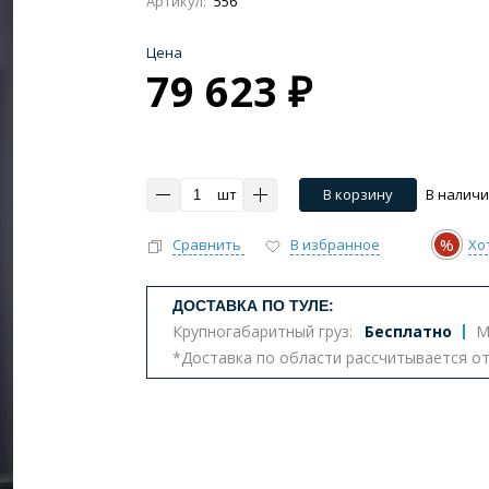
Артикул:
556
Цена
79 623 ₽
Импульсные, умные
Инсталляции
Комплект
тазы с биде
Бюджетные унитазы
С вертикальным 
шт
В корзину
В налич
ва
Комплектующие для унитазов
%
Сравнить
В избранное
Хо
ДОСТАВКА ПО ТУЛЕ:
т
Крупногабаритный груз:
Бесплатно
М
*Доставка по области рассчитывается о
еналы
Комоды
Шкафы
Столешницы
К