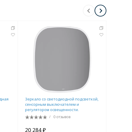
Перейти в раздел
Перейти в раздел
одная
Зеркало со светодиодной подсветкой,
Зеркало T
сенсорным выключателем и
подсветко
регулятором освещенности.
антизапо
/
0 отзывов
20 284 ₽
24 753 