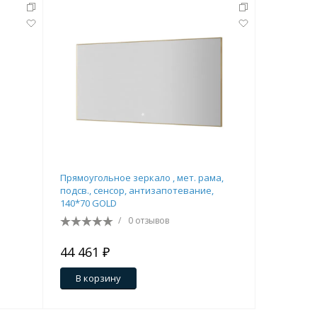
Прямоугольное зеркало , мет. рама,
Зеркало к
подсв., сенсор, антизапотевание,
сенсор, а
140*70 GOLD
CROME
/
0 отзывов
44 461 ₽
40 838 
В корзину
В кор