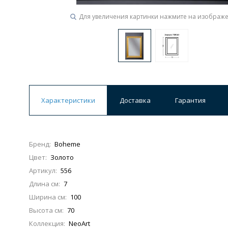
Для увеличения картинки нажмите на изображ
Ванны
19 категорий
Акриловые
Из литьевого мрамора
Ванны 120 см
Ванны 130 см
Ванны 
Характеристики
Доставка
Гарантия
Ванны 200 см
Экраны для ванн
Ком
Бренд:
Boheme
Цвет:
Золото
Кухонные мойки
Артикул:
556
15 категорий
Длина см:
7
Ширина см:
100
Из искусственного камня
Из нержавеюще
Высота см:
70
Коллекция:
NeoArt