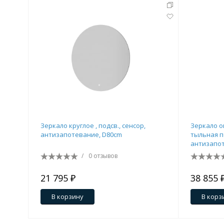
Зеркало круглое , подсв., сенсор,
Зеркало о
антизапотевание, D80cm
тыльная п
антизапот
/
0 отзывов
21 795 ₽
38 855 
В корзину
В корз