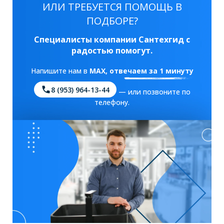
ИЛИ ТРЕБУЕТСЯ ПОМОЩЬ В
ПОДБОРЕ?
Специалисты компании Сантехгид с
радостью помогут.
Напишите нам в
MAX
, отвечаем за 1 минуту
8 (953) 964-13-44
— или позвоните по
телефону.