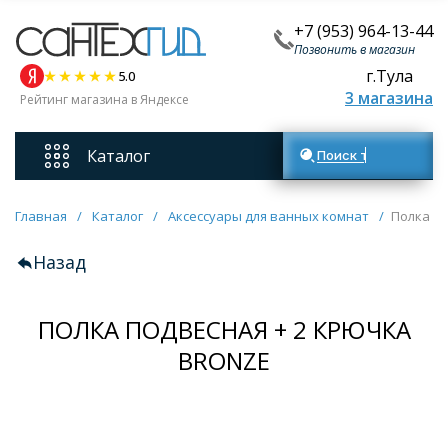
+7 (953) 964-13-44
Позвонить в магазин
г.Тула
5.0
3 магазина
Рейтинг магазина в Яндексе
Каталог
Поиск товаров
Смесители
Главная
/
Каталог
/
Аксессуары для ванных комнат
/
Полка п
Назад
Унитазы
ПОЛКА ПОДВЕСНАЯ + 2 КРЮЧКА
Мебель для ванных комнат
BRONZE
Ванны
Кухонные мойки