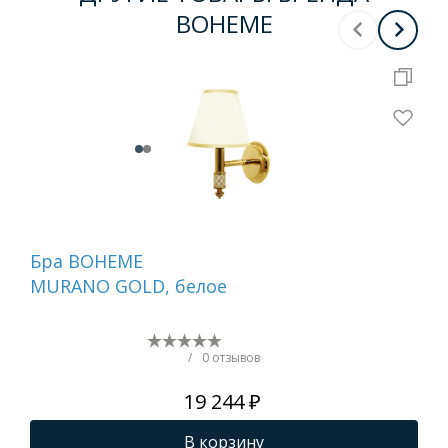
BOHEME
Бра BOHEME
На
MURANO GOLD, белое
ди
GO
(бе
/
0 отзывов
19 244 ₽
В корзину