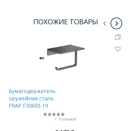
ПОХОЖИЕ ТОВАРЫ
Бумагодержатель
Ер
оружейная сталь
са
FRAP F30603-19
/
0 отзывов