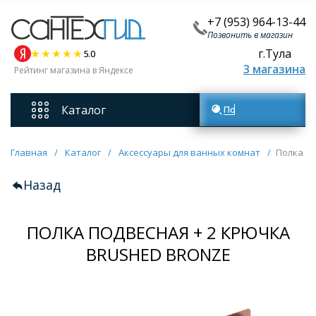
+7 (953) 964-13-44
Позвонить в магазин
г.Тула
5.0
3 магазина
Рейтинг магазина в Яндексе
Каталог
Поиск товаров
Смесители
Главная
/
Каталог
/
Аксессуары для ванных комнат
/
Полка п
Назад
Унитазы
ПОЛКА ПОДВЕСНАЯ + 2 КРЮЧКА
Мебель для ванных комнат
BRUSHED BRONZE
Ванны
Кухонные мойки