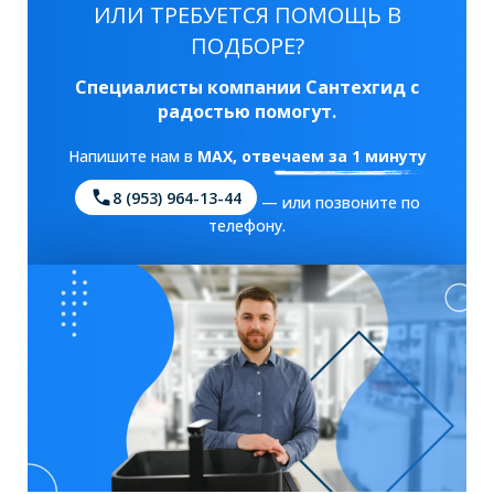
ИЛИ ТРЕБУЕТСЯ ПОМОЩЬ В
ПОДБОРЕ?
Специалисты компании Сантехгид с
радостью помогут.
Напишите нам в
MAX
, отвечаем за 1 минуту
8 (953) 964-13-44
— или позвоните по
телефону.