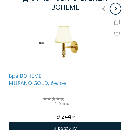
BOHEME
Бра BOHEME
На
MURANO GOLD, белое
ди
GO
(бе
/
0 отзывов
19 244 ₽
В корзину