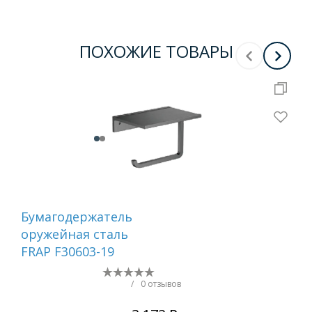
ПОХОЖИЕ ТОВАРЫ
Бумагодержатель
Ер
оружейная сталь
са
FRAP F30603-19
/
0 отзывов