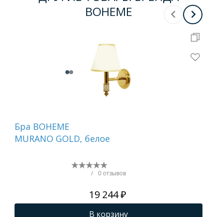
BOHEME
Бра BOHEME
Де
MURANO GOLD, белое
ту
бе
NI
/
0 отзывов
19 244 ₽
В корзину