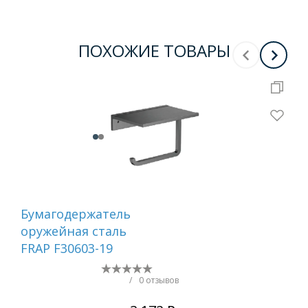
ПОХОЖИЕ ТОВАРЫ
Бумагодержатель
Ер
оружейная сталь
са
FRAP F30603-19
/
0 отзывов