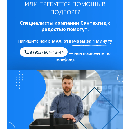
ИЛИ ТРЕБУЕТСЯ ПОМОЩЬ В
ПОДБОРЕ?
Специалисты компании Сантехгид с
радостью помогут.
Напишите нам в
MAX
, отвечаем за 1 минуту
8 (953) 964-13-44
— или позвоните по
телефону.