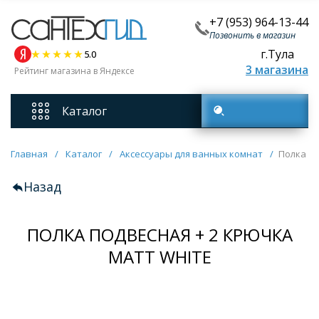
+7 (953) 964-13-44
Позвонить в магазин
г.Тула
5.0
3 магазина
Рейтинг магазина в Яндексе
Каталог
Поиск товаров
Смесители
Главная
/
Каталог
/
Аксессуары для ванных комнат
/
Полка по
Назад
Унитазы
ПОЛКА ПОДВЕСНАЯ + 2 КРЮЧКА
Мебель для ванных комнат
MATT WHITE
Ванны
Кухонные мойки