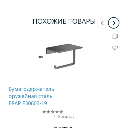
ПОХОЖИЕ ТОВАРЫ
Бумагодержатель
Ер
оружейная сталь
са
FRAP F30603-19
/
0 отзывов