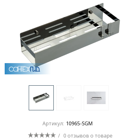
Раковины
Душевые кабины
Полотенцесушители
Аксессуары для ванных комнат
Зеркала
Душевые поддоны
Артикул:
10965-SGM
Душевые уголки и ограждения
/
0 отзывов
о товаре