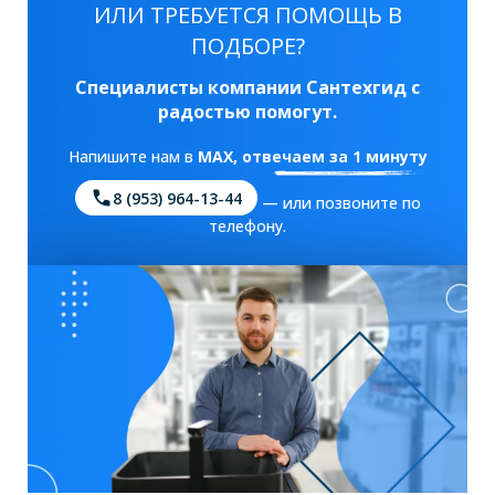
ИЛИ ТРЕБУЕТСЯ ПОМОЩЬ В
ПОДБОРЕ?
Специалисты компании Сантехгид с
радостью помогут.
Напишите нам в
MAX
, отвечаем за 1 минуту
8 (953) 964-13-44
— или позвоните по
телефону.