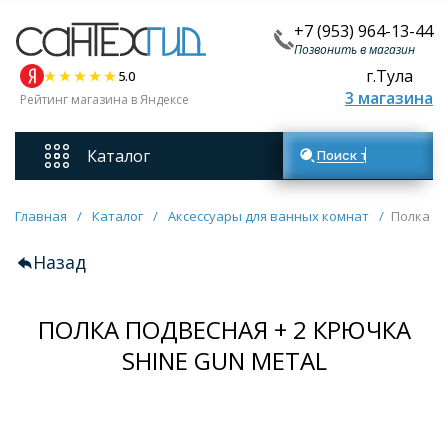
+7 (953) 964-13-44
Позвонить в магазин
г.Тула
5.0
3 магазина
Рейтинг магазина в Яндексе
Каталог
Поиск товаров
Смесители
Главная
/
Каталог
/
Аксессуары для ванных комнат
/
Полка по
Назад
Унитазы
ПОЛКА ПОДВЕСНАЯ + 2 КРЮЧКА
Мебель для ванных комнат
SHINE GUN METAL
Ванны
Кухонные мойки