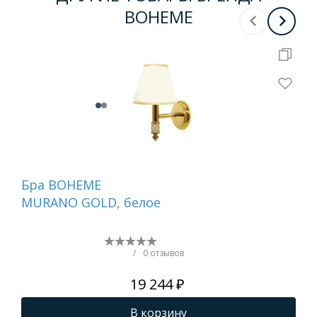
BOHEME
Бра BOHEME
На
MURANO GOLD, белое
ди
GO
(бе
/
0 отзывов
19 244 ₽
В корзину