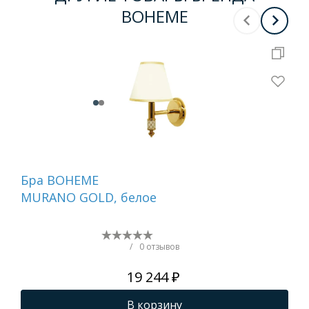
BOHEME
Бра BOHEME
Бр
MURANO GOLD, белое
751
/
0 отзывов
19 244 ₽
В корзину