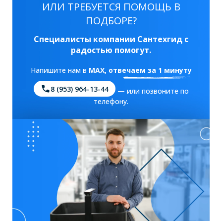
ИЛИ ТРЕБУЕТСЯ ПОМОЩЬ В
ПОДБОРЕ?
Специалисты компании Сантехгид с
радостью помогут.
Напишите нам в
MAX
, отвечаем за 1 минуту
8 (953) 964-13-44
— или позвоните по
телефону.