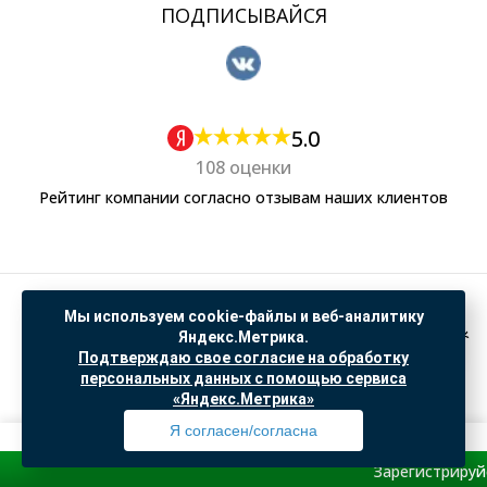
ПОДПИСЫВАЙСЯ
5.0
108 оценки
Рейтинг компании согласно отзывам наших клиентов
Политика обработки персональных данных
Мы используем cookie-файлы и веб-аналитику
Согласие на обработку данных Яндекс Метрика
Яндекс.Метрика.
Подтверждаю свое согласие на обработку
"© ООО “САНТЕХГИД”, 2026. Все права защищены. Предложение не является публичной
персональных данных с помощью сервиса
офертой, цены и информация на сайте ознакомительные
«Яндекс.Метрика»
Доработка и продвижение в
SO.USE
Я согласен/согласна
Зарегистрируйся и полу
Профиль
Товары
Поиск
Избранное
Корзина