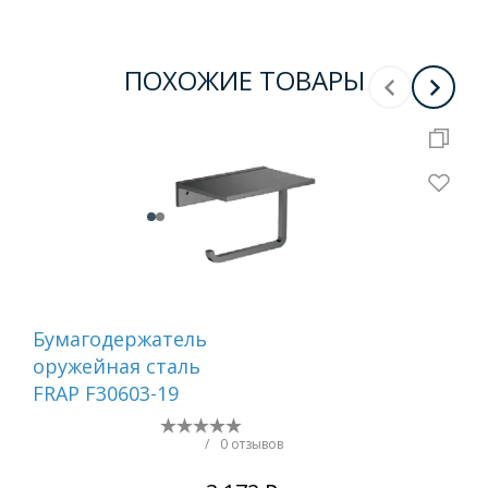
ПОХОЖИЕ ТОВАРЫ
Бумагодержатель
Ер
оружейная сталь
са
FRAP F30603-19
/
0 отзывов