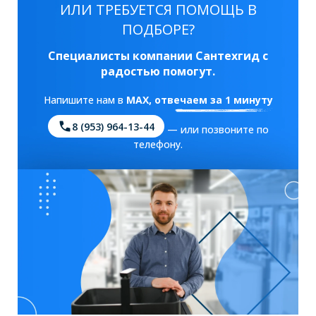
ИЛИ ТРЕБУЕТСЯ ПОМОЩЬ В
ПОДБОРЕ?
Специалисты компании Сантехгид с
радостью помогут.
Напишите нам в
MAX
, отвечаем за 1 минуту
8 (953) 964-13-44
— или позвоните по
телефону.