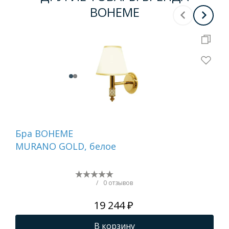
BOHEME
Бра BOHEME
Де
MURANO GOLD, белое
ту
бе
NI
/
0 отзывов
19 244 ₽
В корзину