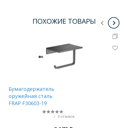
ПОХОЖИЕ ТОВАРЫ
Бумагодержатель
Ер
оружейная сталь
са
FRAP F30603-19
/
0 отзывов