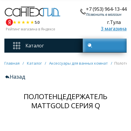
+7 (953) 964-13-44
Позвонить в магазин
г.Тула
5.0
3 магазина
Рейтинг магазина в Яндексе
Каталог
Поиск товаров
Смесители
Главная
/
Каталог
/
Аксессуары для ванных комнат
/
Полотен
Назад
Унитазы
ПОЛОТЕНЦЕДЕРЖАТЕЛЬ
Мебель для ванных комнат
MATTGOLD СЕРИЯ Q
Ванны
Кухонные мойки