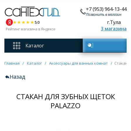
+7 (953) 964-13-44
Позвонить в магазин
г.Тула
5.0
3 магазина
Рейтинг магазина в Яндексе
Каталог
Поиск товаров
Смесители
Главная
/
Каталог
/
Аксессуары для ванных комнат
/
Стакан 
Назад
Унитазы
СТАКАН ДЛЯ ЗУБНЫХ ЩЕТОК
Мебель для ванных комнат
PALAZZO
Ванны
Кухонные мойки