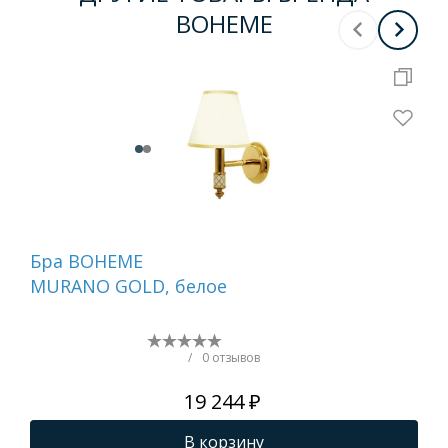
BOHEME
Бра BOHEME
Де
MURANO GOLD, белое
ту
бе
NI
/
0 отзывов
19 244 ₽
В корзину