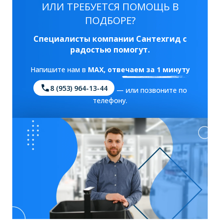
ИЛИ ТРЕБУЕТСЯ ПОМОЩЬ В
ПОДБОРЕ?
Специалисты компании Сантехгид с
радостью помогут.
Напишите нам в
MAX
, отвечаем за 1 минуту
8 (953) 964-13-44
— или позвоните по
телефону.