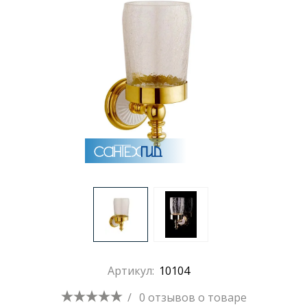
Раковины
Душевые кабины
Полотенцесушители
Аксессуары для ванных комнат
Зеркала
Душевые поддоны
Артикул:
10104
Душевые уголки и ограждения
/
0 отзывов
о товаре