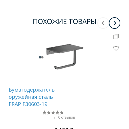
ПОХОЖИЕ ТОВАРЫ
Бумагодержатель
Ер
оружейная сталь
са
FRAP F30603-19
/
0 отзывов