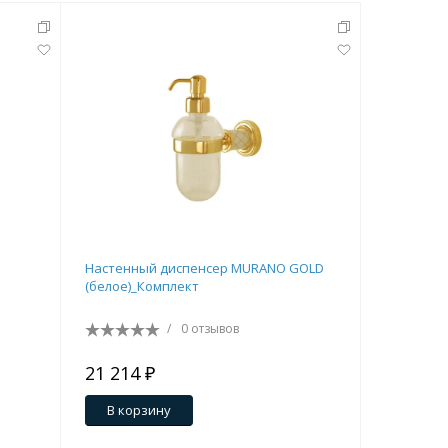
Настенный диспенсер MURANO GOLD
Ведро для
(белое)_Комплект
вращающ
/
0 отзывов
21 214 ₽
16 552 
В корзину
В кор