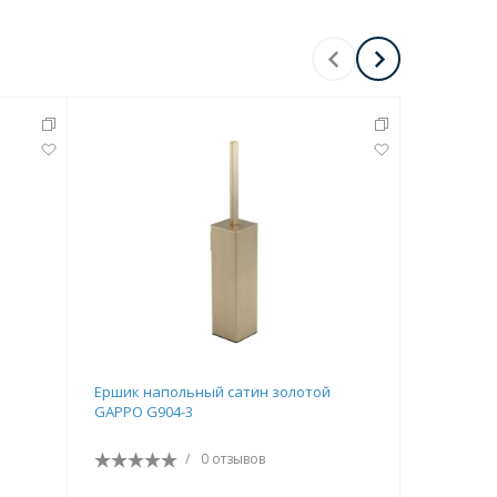
Ершик напольный сатин золотой
Ершик на
GAPPO G904-3
G903-6
/
0 отзывов