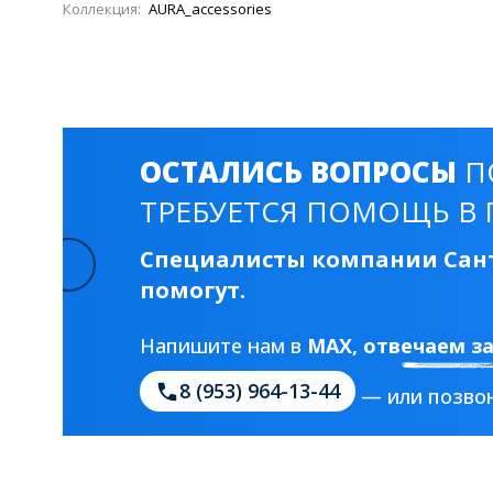
Коллекция:
AURA_accessories
ОСТАЛИСЬ ВОПРОСЫ
П
ТРЕБУЕТСЯ ПОМОЩЬ В 
Специалисты компании Сант
помогут.
Напишите нам в
MAX
, отвечаем з
8 (953) 964-13-44
— или позвон