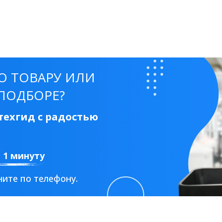
О ТОВАРУ ИЛИ
ПОДБОРЕ?
ехгид с радостью
а 1 минуту
ите по телефону.