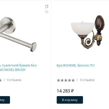
 туалетной бумаги без
Бра BOHEME, бронза 751
O NICKEL BRUSH
/
0 отзывов
/
0 отзывов
14 283 ₽
ину
В корзину