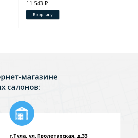
11 543 ₽
8 651 ₽
В корзину
В кор
ернет-магазине
х салонов:
г.Тула, ул. Пролетарская, д.33