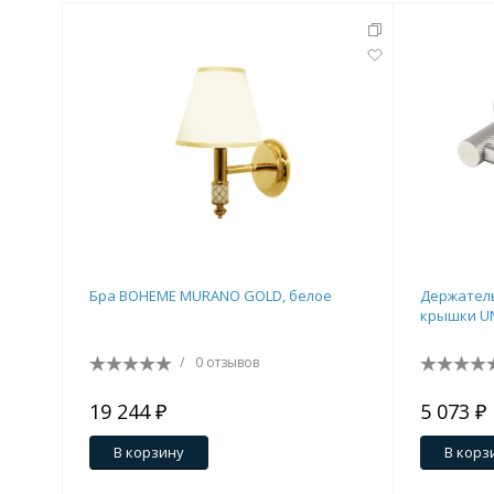
Бра BOHEME MURANO GOLD, белое
Держатель
крышки UN
/
0 отзывов
19 244 ₽
5 073 ₽
В корзину
В корз