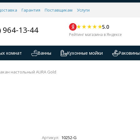
доставка
Гарантия
Поставщикам
Услуги
5.0
) 964-13-44
Рейтинг магазина в Яндексе
ых комнат
Ванны
Кухонные мойки
Раковины
акан настольный AURA Gold
Артикул:
10252-G