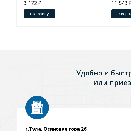
3 172 ₽
11 543 
В корзину
В корз
Удобно и быст
или приез
г.Тула, Осиновая гора 2б