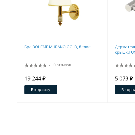
Бра BOHEME MURANO GOLD, белое
Держатель
крышки UN
/
0 отзывов
19 244 ₽
5 073 ₽
В корзину
В корз