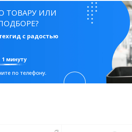
О ТОВАРУ ИЛИ
ПОДБОРЕ?
ехгид с радостью
а 1 минуту
ите по телефону.