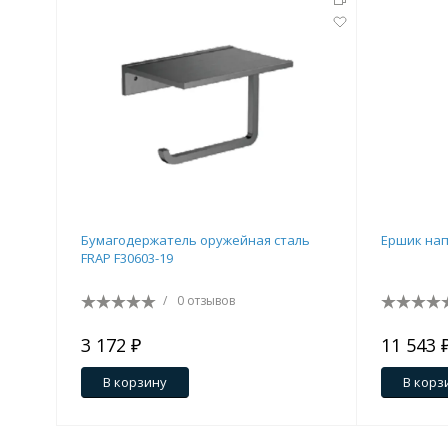
Бумагодержатель оружейная сталь
Ершик нап
FRAP F30603-19
/
0 отзывов
3 172 ₽
11 543 
В корзину
В корз