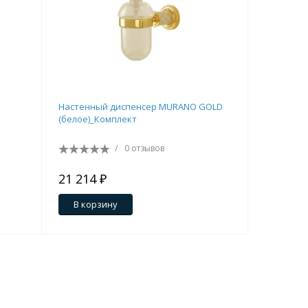
Настенный диспенсер MURANO GOLD
Ведро для
(белое)_Комплект
вращающ
/
0 отзывов
21 214 ₽
16 552 
В корзину
В кор