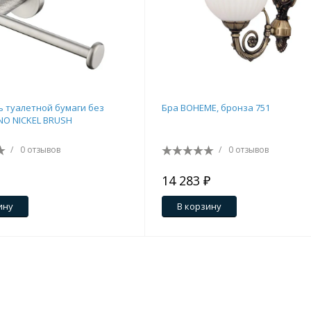
 туалетной бумаги без
Бра BOHEME, бронза 751
O NICKEL BRUSH
/
0 отзывов
/
0 отзывов
14 283 ₽
ину
В корзину