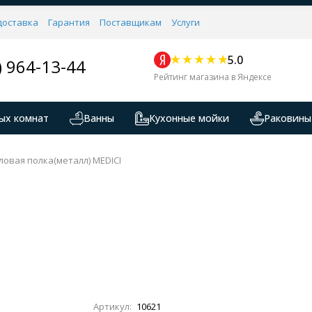
доставка
Гарантия
Поставщикам
Услуги
5.0
) 964-13-44
Рейтинг магазина в Яндексе
ых комнат
Ванны
Кухонные мойки
Раковины
ловая полка(металл) MEDICI
Артикул:
10621