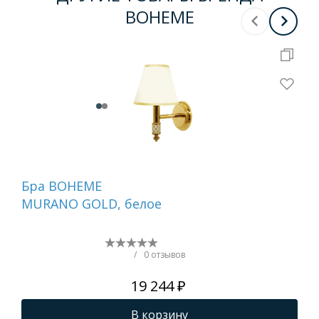
BOHEME
Бра BOHEME
На
MURANO GOLD, белое
ди
GO
(бе
/
0 отзывов
19 244 ₽
В корзину