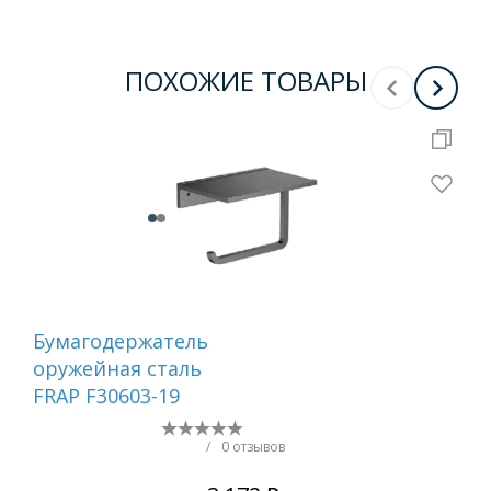
ПОХОЖИЕ ТОВАРЫ
Бумагодержатель
Ер
оружейная сталь
са
FRAP F30603-19
/
0 отзывов