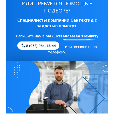
ИЛИ ТРЕБУЕТСЯ ПОМОЩЬ В
ПОДБОРЕ?
Специалисты компании Сантехгид с
радостью помогут.
Напишите нам в
MAX
, отвечаем за 1 минуту
8 (953) 964-13-44
— или позвоните по
телефону.