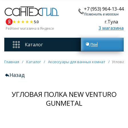
+7 (953) 964-13-44
Позвонить в магазин
г.Тула
5.0
3 магазина
Рейтинг магазина в Яндексе
Каталог
Поиск товаров
Смесители
Главная
/
Каталог
/
Аксессуары для ванных комнат
/
Угловая
Назад
Унитазы
УГЛОВАЯ ПОЛКА NEW VENTURO
Мебель для ванных комнат
GUNMETAL
Ванны
Кухонные мойки