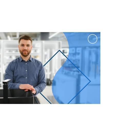
100 см
Перейти в раздел
альные
Подвесные
60 см
65 см
70 см
80 см
Перейти в раздел