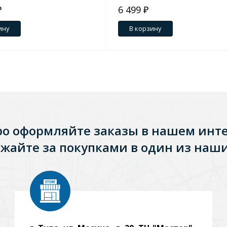
₽
6 499 ₽
ину
В корзину
ро оформляйте заказы в нашем инт
жайте за покупками в один из наши
Стальные
Из искусственного камня
Из стеклоплас