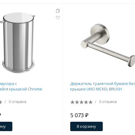
 мусора с
Держатель туалетной бумаги бе
йся крышкой Chrome
крышки UNO NICKEL BRUSH
/
0 отзывов
/
0 отзывов
₽
5 073 ₽
ину
В корзину