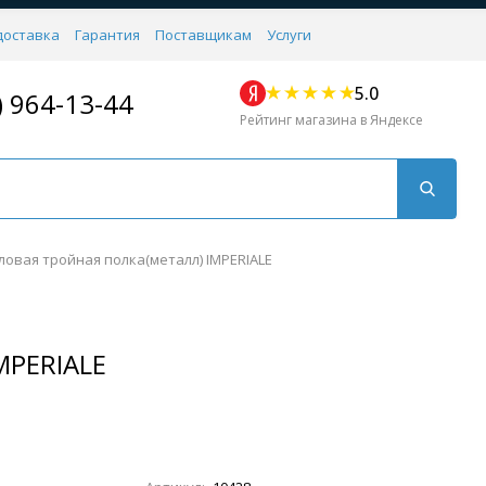
доставка
Гарантия
Поставщикам
Услуги
5.0
) 964-13-44
Рейтинг магазина в Яндексе
ловая тройная полка(металл) IMPERIALE
MPERIALE
Для кухни
Для душа
Для биде
Душевые стой
Напольные
Комплектующие