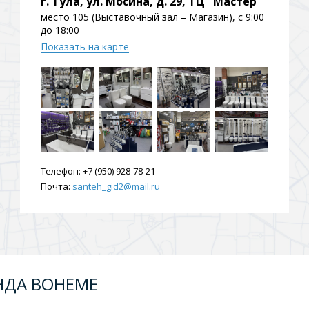
г. Тула, ул. Мосина, д. 29, ТЦ "Мастер"
ения
место 105 (Выставочный зал – Магазин), с 9:00
до 18:00
Показать на карте
ия
На борт ванной
Телефон:
+7 (950) 928-78-21
Почта:
santeh_gid2@mail.ru
йные
НДА BOHEME