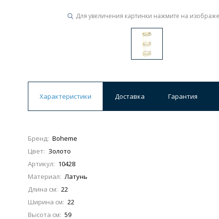
Для увеличения картинки нажмите на изображ
Ванны
19 категорий
Акриловые
Из литьевого мрамора
Ванны 120 см
Ванны 130 см
Ванны 
Характеристики
Доставка
Гарантия
Ванны 200 см
Экраны для ванн
Ком
Бренд:
Boheme
Цвет:
Золото
Кухонные мойки
Артикул:
10428
15 категорий
Материал:
Латунь
Длина см:
22
Из искусственного камня
Из нержавеюще
Ширина см:
22
Высота см:
59