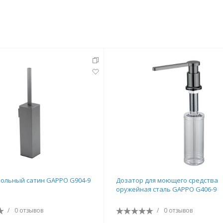
тующие
мнат
ольный сатин GAPPO G904-9
Дозатор для моющего средства
оружейная сталь GAPPO G406-9
Ершики
Полки
/
0 отзывов
/
0 отзывов