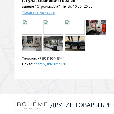
г.Тула, Осиновая гора 2б
Душевые уголки и огражд
здание "Строймолла". Пн-Вс 10:00–20:00
3 категории
Показать на карте
Двери и перегородки
Душевые огражден
Трапы для душевых
Телефон:
+7 (953) 964-13-44
3 категории
Почта:
santeh_gid2@mail.ru
Квадратные
Комплектующие
Лине
ДРУГИЕ ТОВАРЫ БРЕ