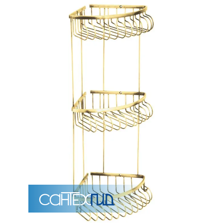
Унитазы
15 категорий
Напольные
Подвесные
Моноблоки
Приставные
Угловые с бачком
Уни
Комплектующие для инсталляций и кнопки смы
Мебель для ванных комна
7 категорий
Тумбы для ванной
Зеркало шкаф
П