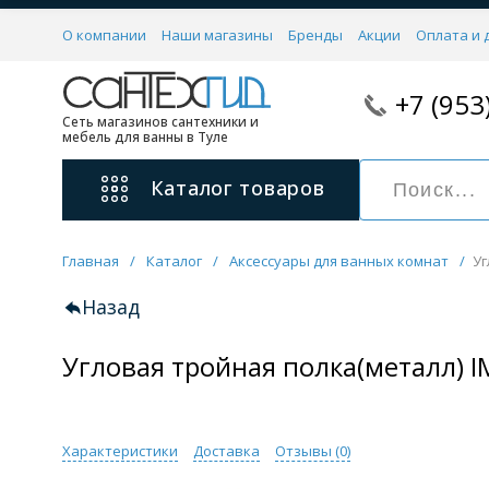
О компании
Наши магазины
Бренды
Акции
Оплата и 
+7 (953
Сеть магазинов сантехники и
мебель для ванны в Туле
Каталог
товаров
Главная
/
Каталог
/
Аксессуары для ванных комнат
/
Уг
Смесители
11 категорий
Назад
Угловая тройная полка(металл) I
Для ванны с душем
Для раковины
С гигиеническим душем
На борт ванной
Характеристики
Доставка
Отзывы (
0
)