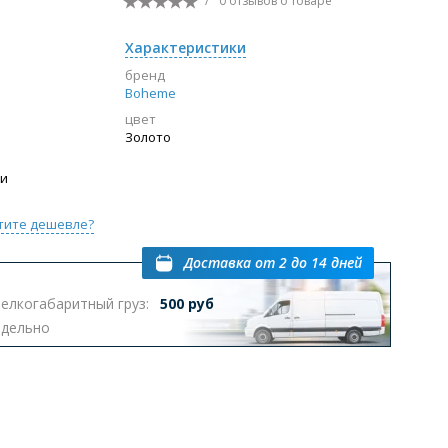
/
0 отзывов
о товаре
Перейти в раздел
Характеристики
бренд
Boheme
цвет
ы с инсталляцией
Биде
Писсуары
Золото
выпуском
ии
тите дешевле?
Доставка
от 2 до 14 дней
елкогабаритный груз:
500 руб
Перейти в раздел
тдельно
омплектующие для мебели