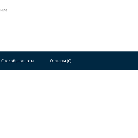
ение
Стальные
Чугунные
Ванны 100 см
Отдельно
140 см
Ванны 150 см
Ванны 160 см
Ванны 17
Способы оплаты
Отзывы (
0
)
плектующие для ванн
й стали
Двойные
Сушилки и диспенсеры для моек