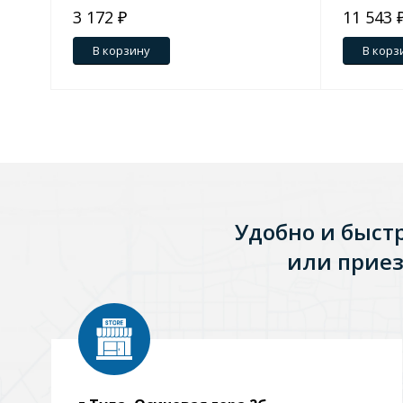
3 172 ₽
11 543 
Зеркала
В корзину
В корз
1 категория
Зеркала с подсветкой
Душевые поддоны
Удобно и быст
7 категорий
или приез
Акриловые
Из литьевого мрамора
Комплектующие к поддонам