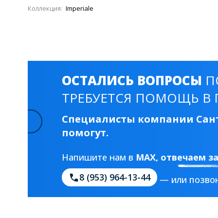
Смесители для моек
40 см
45 см
Коллекция:
Imperiale
Раковины
23 категории
ОСТАЛИСЬ ВОПРОСЫ
П
ТРЕБУЕТСЯ ПОМОЩЬ В 
Мебельные раковины
Квадратные
На стиральную машину
С пьедесталом
Специалисты компании Сант
помогут.
90 см
100 см
120 см
130 см
Напишите нам в
MAX
, отвечаем з
8 (953) 964-13-44
Душевые кабины
— или позвон
1 категория