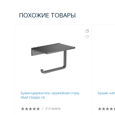
Комплектующие для кабин
ПОХОЖИЕ ТОВАРЫ
Полотенцесушители
3 категории
Водяные
Электрические
Комплек
Аксессуары для ванных ко
4 категории
Бумагодержатель оружейная сталь
Ершик нап
FRAP F30603-19
Дозаторы
Карнизы и шторки для ванной
/
0 отзывов