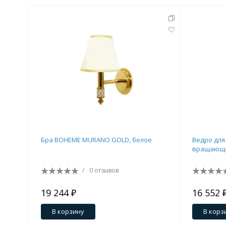
Бра BOHEME MURANO GOLD, белое
Ведро для
вращающе
/
0 отзывов
19 244 ₽
16 552 
В корзину
В корз