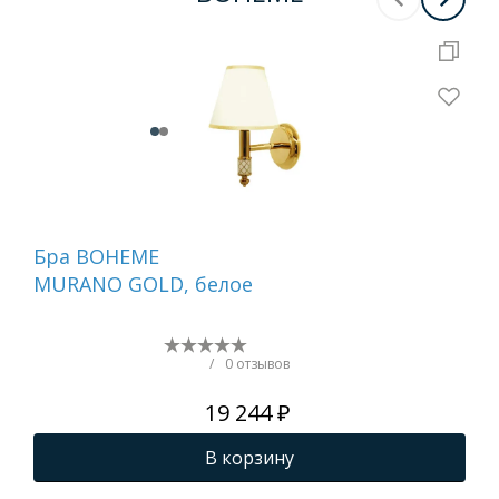
Бра BOHEME
Де
MURANO GOLD, белое
ту
бе
NI
/
0 отзывов
19 244 ₽
В корзину