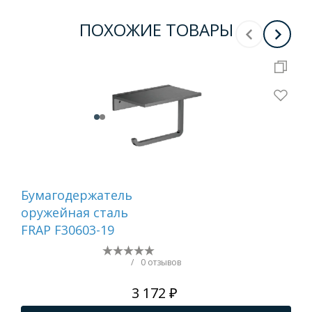
ПОХОЖИЕ ТОВАРЫ
Бумагодержатель
Ер
оружейная сталь
са
FRAP F30603-19
/
0 отзывов
3 172 ₽