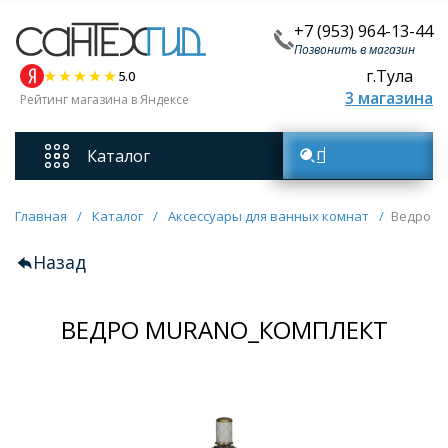
+7 (953) 964-13-44
Позвонить в магазин
г.Тула
5.0
3 магазина
Рейтинг магазина в Яндексе
Каталог
Поиск товаров
Смесители
Главная
/
Каталог
/
Аксессуары для ванных комнат
/
Ведро M
Назад
Унитазы
ВЕДРО MURANO_КОМПЛЕКТ
Мебель для ванных комнат
Ванны
Кухонные мойки