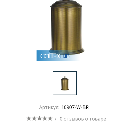
Раковины
Душевые кабины
Полотенцесушители
Аксессуары для ванных комнат
Зеркала
Душевые поддоны
Артикул:
10907-W-BR
/
0 отзывов
о товаре
Душевые уголки и ограждения