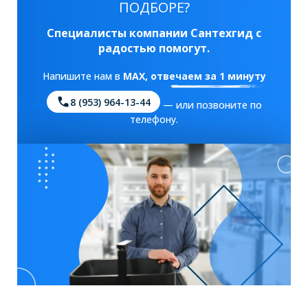
ПОДБОРЕ?
Специалисты компании Сантехгид с
радостью помогут.
Напишите нам в
MAX
, отвечаем за 1 минуту
8 (953) 964-13-44
— или позвоните по
телефону.