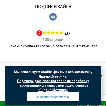
ПОДПИСЫВАЙСЯ
5.0
108 оценки
Рейтинг компании согласно отзывам наших клиентов
Политика обработки персональных данных
Мы используем cookie-файлы и веб-аналитику
Согласие на обработку данных Яндекс Метрика
Яндекс.Метрика.
Подтверждаю свое согласие на обработку
"© ООО “САНТЕХГИД”, 2026. Все права защищены. Предложение не является публичной
персональных данных с помощью сервиса
офертой, цены и информация на сайте ознакомительные
«Яндекс.Метрика»
Доработка и продвижение в
SO.USE
Я согласен/согласна
Зарегистрируйся и получи
Профиль
Товары
Поиск
Избранное
Корзина