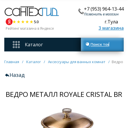
+7 (953) 964-13-44
Позвонить в магазин
г.Тула
5.0
3 магазина
Рейтинг магазина в Яндексе
Каталог
Поиск товаров
Смесители
Главная
/
Каталог
/
Аксессуары для ванных комнат
/
Ведро ме
Назад
Унитазы
ВЕДРО МЕТАЛЛ ROYALE CRISTAL BR
Мебель для ванных комнат
Ванны
Кухонные мойки