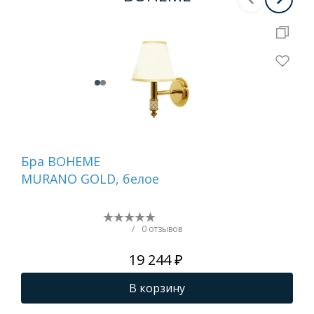
Бра BOHEME
На
MURANO GOLD, белое
ди
GO
(бе
/
0 отзывов
19 244 ₽
В корзину