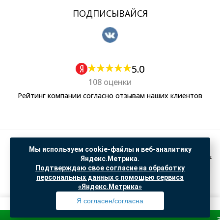
ПОДПИСЫВАЙСЯ
5.0
108 оценки
Рейтинг компании согласно отзывам наших клиентов
Политика обработки персональных данных
Мы используем cookie-файлы и веб-аналитику
Согласие на обработку данных Яндекс Метрика
Яндекс.Метрика.
Подтверждаю свое согласие на обработку
"© ООО “САНТЕХГИД”, 2026. Все права защищены. Предложение не является публичной
персональных данных с помощью сервиса
офертой, цены и информация на сайте ознакомительные
«Яндекс.Метрика»
Доработка и продвижение в
SO.USE
Я согласен/согласна
Зарегистр
Профиль
Товары
Поиск
Избранное
Корзина