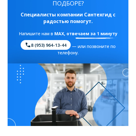
ПОДБОРЕ?
Специалисты компании Сантехгид с
радостью помогут.
Напишите нам в
MAX
, отвечаем за 1 минуту
8 (953) 964-13-44
— или позвоните по
телефону.