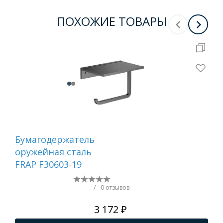
ПОХОЖИЕ ТОВАРЫ
Бумагодержатель
Ер
оружейная сталь
са
FRAP F30603-19
/
0 отзывов
3 172 ₽