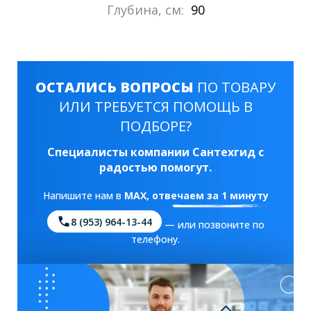
Глубина, см:
90
ОСТАЛИСЬ ВОПРОСЫ
ПО ТОВАРУ
ИЛИ ТРЕБУЕТСЯ ПОМОЩЬ В
ПОДБОРЕ?
Специалисты компании Сантехгид с
радостью помогут.
Напишите нам в
MAX
, отвечаем за 1 минуту
8 (953) 964-13-44
— или позвоните по
телефону.