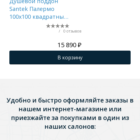
Душевой поддон
Ду
Santek Палермо
ак
100х100 квадратный
DP
белый 1WH501807
100
кру
/
0 отзывов
но
15 890 ₽
фр
экр
В корзину
Удобно и быстро оформляйте заказы в
нашем интернет-магазине или
приезжайте за покупками в один из
наших салонов: