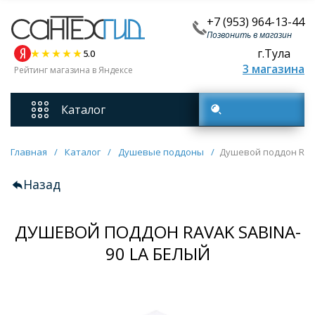
+7 (953) 964-13-44
Позвонить в магазин
г.Тула
5.0
3 магазина
Рейтинг магазина в Яндексе
Каталог
Поиск товаров
Смесители
Главная
/
Каталог
/
Душевые поддоны
/
Душевой поддон Rava
Назад
Унитазы
ДУШЕВОЙ ПОДДОН RAVAK SABINA-
Мебель для ванных комнат
90 LA БЕЛЫЙ
Ванны
Кухонные мойки