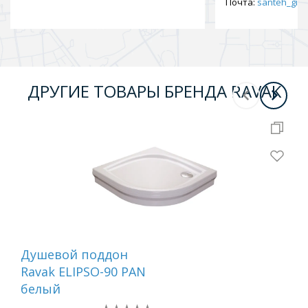
Почта:
santeh_gid2
ДРУГИЕ ТОВАРЫ БРЕНДА RAVAK
Душевой поддон
Ду
Ravak ELIPSO-90 PAN
Rav
белый
бе