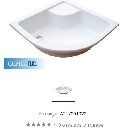
Раковины
Душевые кабины
Полотенцесушители
Аксессуары для ванных комнат
Зеркала
Душевые поддоны
Артикул:
A217001020
Душевые уголки и ограждения
/
0 отзывов
о товаре