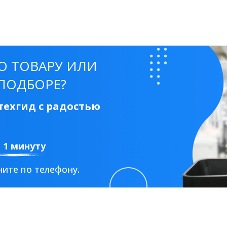
О ТОВАРУ ИЛИ
ПОДБОРЕ?
ехгид с радостью
а 1 минуту
ите по телефону.