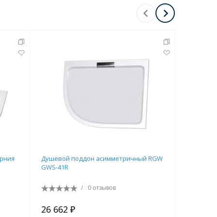
рния
Душевой поддон асимметричный RGW
Душевой 
GWS-41R
GWS-41L
/
0 отзывов
26 662 ₽
31 583 