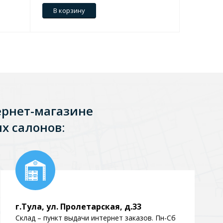
В корзину
В кор
ернет-магазине
х салонов:
г.Тула, ул. Пролетарская, д.33
Склад – пункт выдачи интернет заказов. Пн-Сб