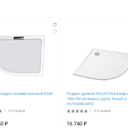
поддон асимметричный RGW
Поддон дуевой AQUATON Калифо
100х100 четверть круга, белый ()
1A715436CA010
/
0 отзывов
/
0 отзывов
50 ₽
16 740 ₽