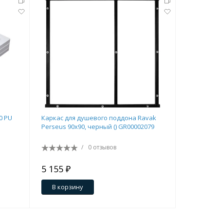
0 PU
Каркас для душевого поддона Ravak
Душевой 
Perseus 90х90, черный () GR00002079
белый
/
0 отзывов
5 155 ₽
32 890 
В корзину
В кор